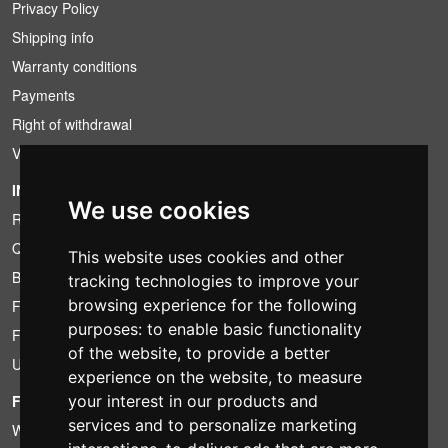
Privacy Policy
Shipping info
Warranty conditions
Payments
Right of withdrawal
VAT conditions
INFORMATION
We use cookies
Rental conditions
Quotation
This website uses cookies and other
Bundle
tracking technologies to improve your
browsing experience for the following
Found less?
purposes:
to enable basic functionality
Financing
of the website
,
to provide a better
Used
experience on the website
,
to measure
FOTOCOLOMBO.IT
your interest in our products and
services and to personalize marketing
Who we are