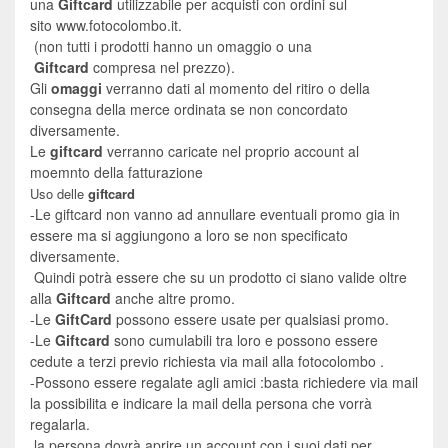
una
Giftcard
utilizzabile per acquisti con ordini sul
sito
www.fotocolombo.i
t.
(non tutti i prodotti hanno un omaggio o una
Giftcard
compresa nel prezzo).
Gli
omaggi
verranno dati al momento del ritiro o della
consegna della merce ordinata se non concordato
diversamente.
Le
giftcard
verranno caricate nel proprio account al
moemnto della fatturazione
Uso delle
giftcard
-Le giftcard non vanno ad annullare eventuali promo gia in
essere ma si aggiungono a loro se non specificato
diversamente.
Quindi potrà essere che su un prodotto ci siano valide oltre
alla
Giftcard
anche altre promo.
-Le
GiftCard
possono essere usate per qualsiasi promo.
-
Le
Giftcard
sono cumulabili tra loro e possono essere
cedute a terzi previo richiesta via mail alla fotocolombo
.
-Possono essere regalate agli amici :basta richiedere via mail
la possibilita e indicare la mail della persona che vorrà
regalarla.
la persona dovrà aprire un account con i suoi dati per