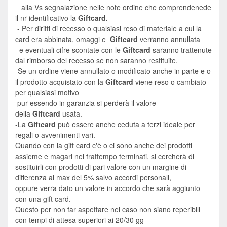
alla Vs segnalazione nelle note ordine che comprendenede
il nr identificativo la
Giftcard.
-
- Per diritti di recesso o qualsiasi reso di materiale a cui la
card era abbinata, omaggi e
Giftcard
verranno annullata
e eventuali cifre scontate con le
Giftcard
saranno trattenute
dal rimborso del recesso se non saranno restituite.
-
Se un ordine viene annullato o modificato anche in parte e o
il prodotto acquistato con la
Giftcard
viene reso o cambiato
per qualsiasi motivo
pur essendo in garanzia si perderà il valore
della
Giftcard
usata.
-La
Giftcard
può essere anche ceduta a terzi ideale per
regali o avvenimenti vari.
Quando con la gift card c'è o ci sono anche dei prodotti
assieme e magari nel frattempo terminati, si cercherà di
sostituirli con prodotti di pari valore con un margine di
differenza al max del 5% salvo accordi personali,
oppure verra dato un valore in accordo che sarà aggiunto
con una gift card.
Questo per non far aspettare nel caso non siano reperibili
con tempi di attesa superiori ai 20/30 gg