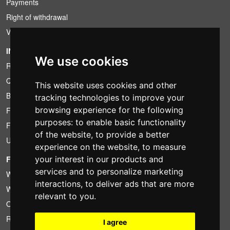
Payments
Right of withdrawal
VAT conditions
INFORMATION
We use cookies
Rental conditions
Quotation
This website uses cookies and other
Bundle
tracking technologies to improve your
browsing experience for the following
Found less?
purposes:
to enable basic functionality
Financing
of the website
,
to provide a better
Used
experience on the website
,
to measure
FOTOCOLOMBO.IT
your interest in our products and
services and to personalize marketing
Who we are
interactions
,
to deliver ads that are more
Where we are
relevant to you
.
Opening hours
Reviews on Trovaprezzi
I agree