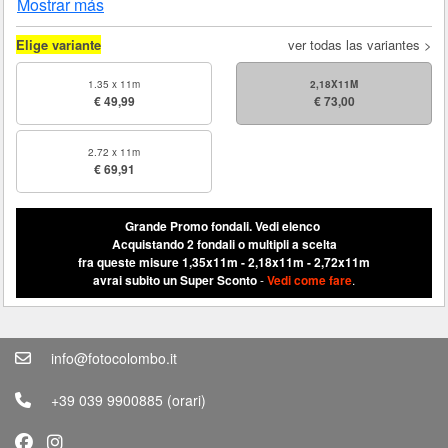
Mostrar más
Elige variante
ver todas las variantes >
1.35 x 11m
2,18X11M
€ 49,99
€ 73,00
2.72 x 11m
€ 69,91
Grande Promo fondali.
Vedi elenco
Acquistando 2 fondali o multipli a scelta
fra queste misure 1,35x11m - 2,18x11m - 2,72x11m
avrai subito un Super Sconto
-
Vedi come fare
.
info@fotocolombo.it
+39 039 9900885
(orari)