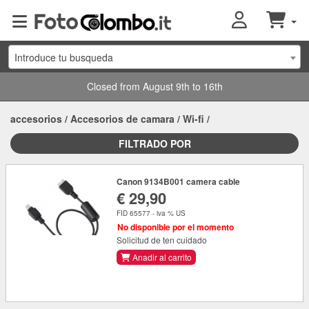
Introduce tu busqueda
Closed from August 9th to 16th
accesorios
/
Accesorios de camara
/
Wi-fi
/
FILTRADO POR
Canon 9134B001 camera cable
€ 29,90
FID 65577 - iva % US
No disponible por el momento
Solicitud de ten cuidado
Anadir al carrito