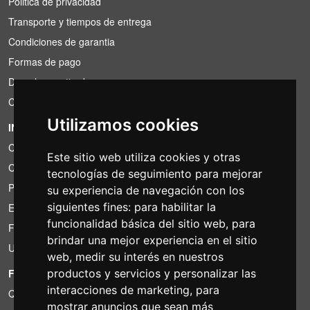
Politica de privacidad
Transporte y tiempos de entrega
Condiciones de garantia
Formas de pago
Derecho a retirada
Condiciones de IVA
Utilizamos cookies
INFORMACIÓN
Condiciones de alquiler
Este sitio web utiliza cookies y otras
Cotizaciones
tecnologías de seguimiento para mejorar
Paquetes de ahorro
su experiencia de navegación con los
siguientes fines:
para habilitar la
Encontrado por menos?
funcionalidad básica del sitio web
,
para
Financiacion
brindar una mejor experiencia en el sitio
Uso
web
,
medir su interés en nuestros
FOTOCOLOMBO.IT
productos y servicios y personalizar las
interacciones de marketing
,
para
Quienes somos
mostrar anuncios que sean más