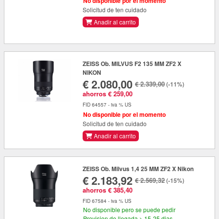
No disponible por el momento
Solicitud de ten cuidado
Anadir al carrito
ZEISS Ob. MILVUS F2 135 MM ZF2 X
NIKON
€ 2.080,00
€ 2.339,00
(-11%)
ahorros € 259,00
FID 64557 - iva % US
No disponible por el momento
Solicitud de ten cuidado
Anadir al carrito
ZEISS Ob. Milvus 1,4 25 MM ZF2 X Nikon
€ 2.183,92
€ 2.569,32
(-15%)
ahorros € 385,40
FID 67584 - iva % US
No disponible pero se puede pedir
Prevision de llegada > 15-25 dias