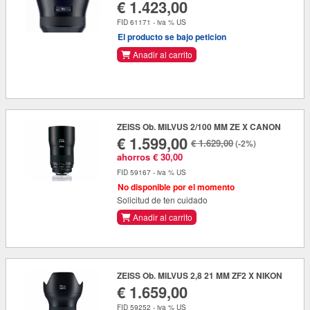
€ 1.423,00
FID 61171 - iva % US
El producto se bajo peticion
Anadir al carrito
ZEISS Ob. MILVUS 2/100 MM ZE X CANON
€ 1.599,00
€ 1.629,00
(-2%)
ahorros € 30,00
FID 59167 - iva % US
No disponible por el momento
Solicitud de ten cuidado
Anadir al carrito
ZEISS Ob. MILVUS 2,8 21 MM ZF2 X NIKON
€ 1.659,00
FID 59252 - iva % US