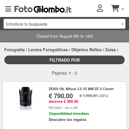
Introduce tu busqueda
Closed from August 9th to 16th
Fotografía
/
Lentes Fotográficas
/
Objetivo Reflex
/
Zeiss
/
FILTRADO POR
Paginas:
1
-
2
ZEISS Ob. Milvus 2,0 35 MM ZE X Canon
€ 790,00
€ 1.090,00
(-28%)
ahorros € 300,00
FID 59251 - iva % US
Disponibilidad inmediata
Descubre los regalos