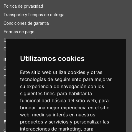
Politica de privacidad
Transporte y tiempos de entrega
Condiciones de garantia
Formas de pago
Derecho a retirada
Condiciones de IVA
Utilizamos cookies
INFORMACIÓN
Condiciones de alquiler
Este sitio web utiliza cookies y otras
Cotizaciones
tecnologías de seguimiento para mejorar
Paquetes de ahorro
su experiencia de navegación con los
siguientes fines:
para habilitar la
Encontrado por menos?
funcionalidad básica del sitio web
,
para
Financiacion
brindar una mejor experiencia en el sitio
Uso
web
,
medir su interés en nuestros
FOTOCOLOMBO.IT
productos y servicios y personalizar las
interacciones de marketing
,
para
Quienes somos