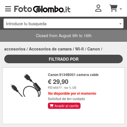
Introduce tu busqueda
Closed from August 9th to 16th
accesorios
/
Accesorios de camara
/
Wi-fi
/
Canon
/
FILTRADO POR
Canon 9134B001 camera cable
€ 29,90
FID 65577 - iva % US
No disponible por el momento
Solicitud de ten cuidado
Anadir al carrito