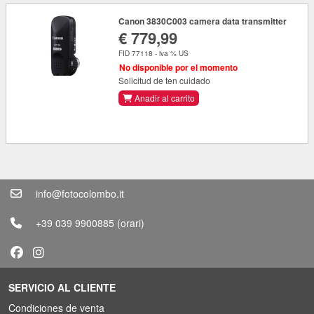
Canon 3830C003 camera data transmitter
€ 779,99
FID 77118 - iva % US
No disponible por el momento
Solicitud de ten cuidado
Anadir al carrito
info@fotocolombo.it
+39 039 9900885
(orari)
SERVICIO AL CLIENTE
Condiciones de venta