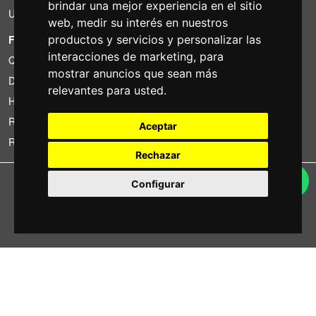
brindar una mejor experiencia en el sitio
Uso
web
,
medir su interés en nuestros
FOTOCOLOMBO.IT
productos y servicios y personalizar las
interacciones de marketing
,
para
Quienes somos
mostrar anuncios que sean más
Donde estamos
relevantes para usted
.
Horario de la tienda
Resenas sobre Trovaprezzi
Aceptar
Resenas sobre Google
Rechazar
Copyright © Fotocolombo Srl - Viale Verdi 95 - 23807 Merate (LC) - P. Iva
Configurar
03298370135 - SDI: M5UXCR1
Tutti i diritti riservati. Marchi registrati e segni distintivi sono di proprietà dei
rispettivi titolari.
Ecommerce software by ~madcommerce