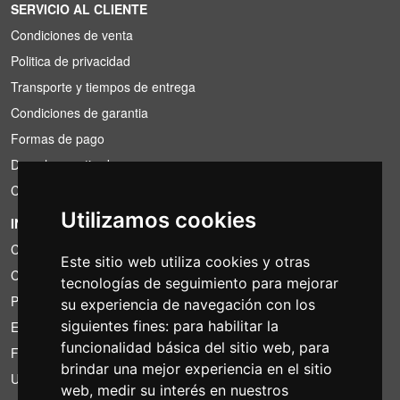
SERVICIO AL CLIENTE
Condiciones de venta
Politica de privacidad
Transporte y tiempos de entrega
Condiciones de garantia
Formas de pago
Derecho a retirada
Condiciones de IVA
Utilizamos cookies
INFORMACIÓN
Condiciones de alquiler
Este sitio web utiliza cookies y otras
Cotizaciones
tecnologías de seguimiento para mejorar
Paquetes de ahorro
su experiencia de navegación con los
siguientes fines:
para habilitar la
Encontrado por menos?
funcionalidad básica del sitio web
,
para
Financiacion
brindar una mejor experiencia en el sitio
Uso
web
,
medir su interés en nuestros