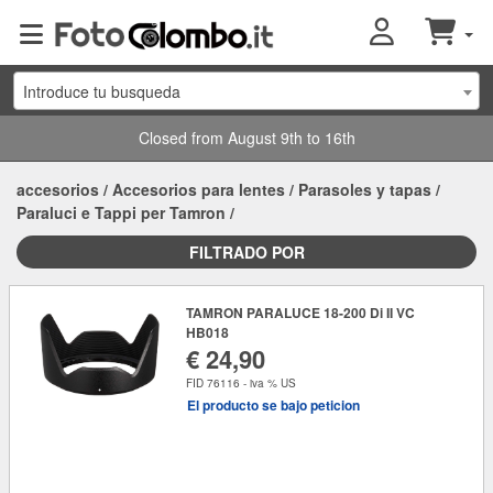
Introduce tu busqueda
Closed from August 9th to 16th
accesorios
/
Accesorios para lentes
/
Parasoles y tapas
/
Paraluci e Tappi per Tamron
/
FILTRADO POR
TAMRON PARALUCE 18-200 Di II VC
HB018
€ 24,90
FID 76116 - iva % US
El producto se bajo peticion