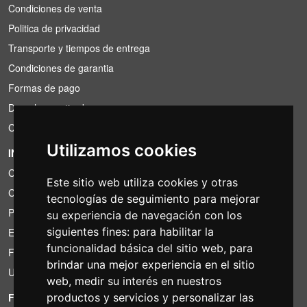
Condiciones de venta
Politica de privacidad
Transporte y tiempos de entrega
Condiciones de garantia
Formas de pago
Derecho a retirada
Condiciones de IVA
Utilizamos cookies
INFORMACIÓN
Condiciones de alquiler
Este sitio web utiliza cookies y otras
Cotizaciones
tecnologías de seguimiento para mejorar
Paquetes de ahorro
su experiencia de navegación con los
siguientes fines:
para habilitar la
Encontrado por menos?
funcionalidad básica del sitio web
,
para
Financiacion
brindar una mejor experiencia en el sitio
Uso
web
,
medir su interés en nuestros
FOTOCOLOMBO.IT
productos y servicios y personalizar las