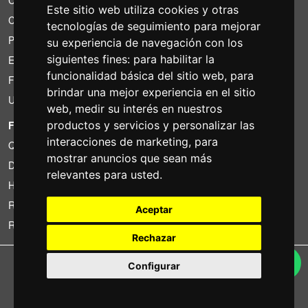
Este sitio web utiliza cookies y otras
Cotizaciones
tecnologías de seguimiento para mejorar
Paquetes de ahorro
su experiencia de navegación con los
siguientes fines:
para habilitar la
Encontrado por menos?
funcionalidad básica del sitio web
,
para
Financiacion
brindar una mejor experiencia en el sitio
Uso
web
,
medir su interés en nuestros
FOTOCOLOMBO.IT
productos y servicios y personalizar las
interacciones de marketing
,
para
Quienes somos
mostrar anuncios que sean más
Donde estamos
relevantes para usted
.
Horario de la tienda
Resenas sobre Trovaprezzi
Aceptar
Resenas sobre Google
Rechazar
Copyright © Fotocolombo Srl - Viale Verdi 95 - 23807 Merate (LC) - P. Iva
Configurar
03298370135 - SDI: M5UXCR1
Tutti i diritti riservati. Marchi registrati e segni distintivi sono di proprietà dei
rispettivi titolari.
Ecommerce software by ~madcommerce