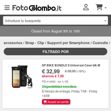
Introduce tu busqueda
Closed from August 9th to 16th
accesorios
/
Strap - Clip
/
Supporti per Smartphone
/
Custodie
/
FILTRADO POR
SP BIKE BUNDLE II Universal Case blk M
€ 32,99
€ 39,99
(-18%)
ahorros € 7,00
FID 414992 - iva % US
Disponibilidad inmediata
El tiempo de entrega: Friday 7/08 - Friday
14/08
Anadir al carrito