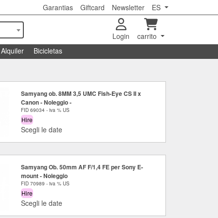
Garantias
Giftcard
Newsletter
ES
Login
carrito
Alquiler
Bicicletas
Samyang ob. 8MM 3,5 UMC Fish-Eye CS II x
Canon - Noleggio -
FID 69034 - iva % US
Hire
Scegli le date
Samyang Ob. 50mm AF F/1,4 FE per Sony E-
mount - Noleggio
FID 70989 - iva % US
Hire
Scegli le date