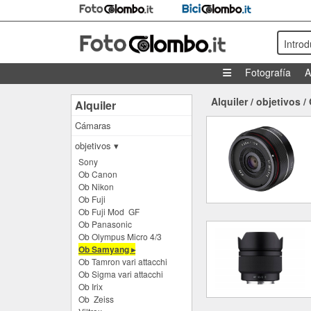
Intro
Fotografía
A
Alquiler
/
objetivos
/
Alquiler
Cámaras
objetivos ▾
Sony
Ob Canon
Ob Nikon
Ob Fuji
Ob Fuji Mod GF
Ob Panasonic
Ob Olympus Micro 4/3
Ob Samyang ▸
Ob Tamron vari attacchi
Ob Sigma vari attacchi
Ob Irix
Ob Zeiss