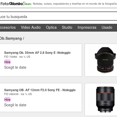
Noticias, cursos, exposiciones y reseñas en el mundo de la fotografía
duce tu busqueda
ccesorios
Video Audio
Optica
Studio
Impresoras
Usado
Ob.Samyang
/
Samyang Ob. 35mm AF 2.8 Sony E -Noleggio
FID 70988 - iva % US
Hire
Scegli le date
Samyang OB. AF 12mm F2.0 Sony FE - Noleggio
FID 398439 - iva % US
Hire
Scegli le date