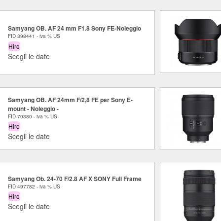
Samyang OB. AF 24 mm F1.8 Sony FE-Noleggio
FID 398441 - iva % US
Hire
Scegli le date
Samyang OB. AF 24mm F/2,8 FE per Sony E-
mount - Noleggio -
FID 70380 - iva % US
Hire
Scegli le date
Samyang Ob. 24-70 F/2.8 AF X SONY Full Frame
FID 497782 - iva % US
Hire
Scegli le date