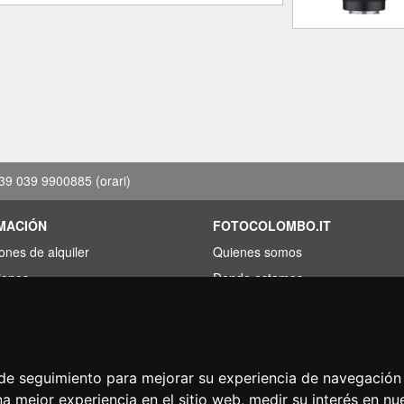
39 039 9900885
(orari)
MACIÓN
FOTOCOLOMBO.IT
ones de alquiler
Quienes somos
iones
Donde estamos
s de ahorro
Horario de la tienda
rado por menos?
Resenas sobre Trovaprezzi
acion
Resenas sobre Google
s de seguimiento para mejorar su experiencia de navegación 
na mejor experiencia en el sitio web
,
medir su interés en nu