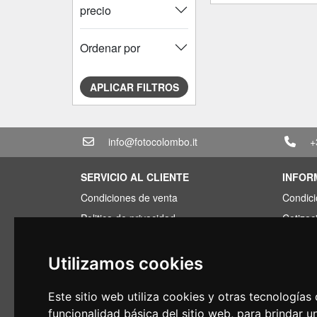
precio
Ordenar por
APLICAR FILTROS
info@fotocolombo.it
+
SERVICIO AL CLIENTE
INFOR
Condiciones de venta
Condici
Politica de privacidad
Cotizac
Transporte y tiempos de entrega
Paquete
Condiciones de garantia
Encont
Utilizamos cookies
Formas de pago
Financi
Este sitio web utiliza cookies y otras tecnología
Derecho a retirada
Uso
funcionalidad básica del sitio web
,
para brindar u