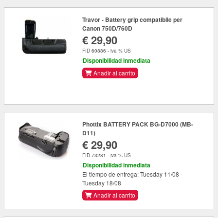
Travor - Battery grip compatibile per
Canon 750D/760D
€ 29,90
FID 60886 - iva % US
Disponibilidad inmediata
Anadir al carrito
Phottix BATTERY PACK BG-D7000 (MB-
D11)
€ 29,90
FID 73281 - iva % US
Disponibilidad inmediata
El tiempo de entrega: Tuesday 11/08 -
Tuesday 18/08
Anadir al carrito