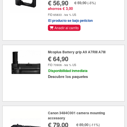
€ 56,90
€ 59,90
(-5%)
ahorros € 3,00
FID 65833 - iva % US
El producto se bajo peticion
Anadir al carrito
Mcoplus Battery grip A9 A7RIII A7III
€ 64,90
FID 70906 - iva % US
Disponibilidad inmediata
Descubre los paquetes
Canon 3484C001 camera mounting
accessory
€ 79,00
€ 89,00
(-11%)