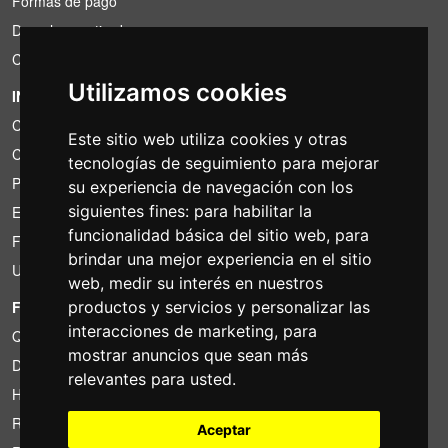
Formas de pago
Derecho a retirada
Condiciones de IVA
Utilizamos cookies
INFORMACIÓN
Condiciones de alquiler
Este sitio web utiliza cookies y otras
Cotizaciones
tecnologías de seguimiento para mejorar
Paquetes de ahorro
su experiencia de navegación con los
siguientes fines:
para habilitar la
Encontrado por menos?
funcionalidad básica del sitio web
,
para
Financiacion
brindar una mejor experiencia en el sitio
Uso
web
,
medir su interés en nuestros
FOTOCOLOMBO.IT
productos y servicios y personalizar las
interacciones de marketing
,
para
Quienes somos
mostrar anuncios que sean más
Donde estamos
relevantes para usted
.
Horario de la tienda
Resenas sobre Trovaprezzi
Aceptar