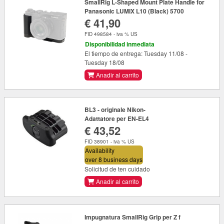
SmallRig L-Shaped Mount Plate Handle for
Panasonic LUMIX L10 (Black) 5700
€ 41,90
FID 498584 - iva % US
Disponibilidad inmediata
El tiempo de entrega: Tuesday 11/08 -
Tuesday 18/08
Anadir al carrito
BL3 - originale Nikon-
Adattatore per EN-EL4
€ 43,52
FID 38901 - iva % US
Availability
over 8 business days
Solicitud de ten cuidado
Anadir al carrito
Impugnatura SmallRig Grip per Z f