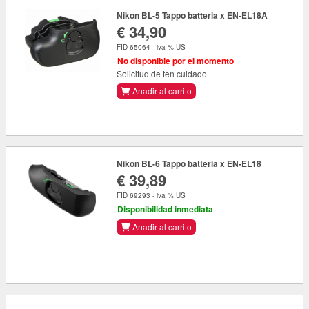
Nikon BL-5 Tappo batteria x EN-EL18A
€ 34,90
FID 65064 - iva % US
No disponible por el momento
Solicitud de ten cuidado
Anadir al carrito
Nikon BL-6 Tappo batteria x EN-EL18
€ 39,89
FID 69293 - iva % US
Disponibilidad inmediata
Anadir al carrito