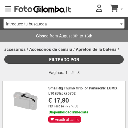
Introduce tu busqueda
Closed from August 9th to 16th
accesorios
/
Accesorios de camara
/
Apretón de la batería
/
FILTRADO POR
Paginas:
1
-
2
-
3
SmallRig Thumb Grip for Panasonic LUMIX
L10 (Black) 5702
€ 17,90
FID 498586 - iva % US
Disponibilidad inmediata
Anadir al carrito