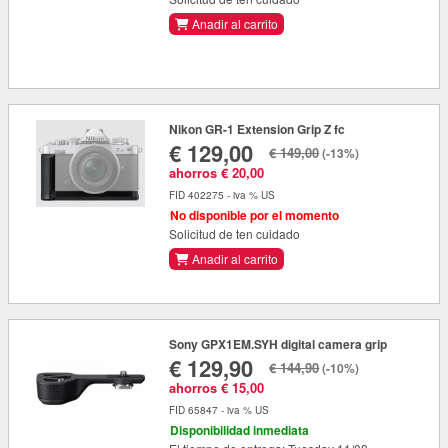
Anadir al carrito
Nikon GR-1 Extension Grip Z fc
€ 129,00
€ 149,00
(-13%)
ahorros € 20,00
FID 402275 - iva % US
No disponible por el momento
Solicitud de ten cuidado
Anadir al carrito
Sony GPX1EM.SYH digital camera grip
€ 129,90
€ 144,90
(-10%)
ahorros € 15,00
FID 65847 - iva % US
Disponibilidad inmediata