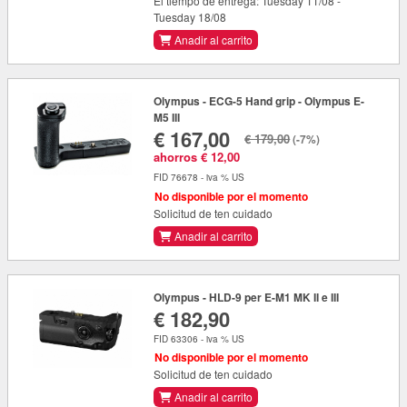
El tiempo de entrega: Tuesday 11/08 -
Tuesday 18/08
Anadir al carrito
Olympus - ECG-5 Hand grip - Olympus E-
M5 III
€ 167,00
€ 179,00
(-7%)
ahorros € 12,00
FID 76678 - iva % US
No disponible por el momento
Solicitud de ten cuidado
Anadir al carrito
Olympus - HLD-9 per E-M1 MK II e III
€ 182,90
FID 63306 - iva % US
No disponible por el momento
Solicitud de ten cuidado
Anadir al carrito