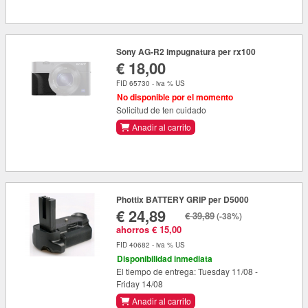
Sony AG-R2 impugnatura per rx100
€ 18,00
FID 65730 - iva % US
No disponible por el momento
Solicitud de ten cuidado
Anadir al carrito
Phottix BATTERY GRIP per D5000
€ 24,89
€ 39,89
(-38%)
ahorros € 15,00
FID 40682 - iva % US
Disponibilidad inmediata
El tiempo de entrega: Tuesday 11/08 -
Friday 14/08
Anadir al carrito