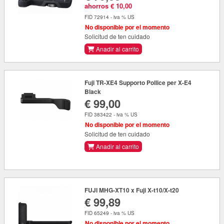
ahorros € 10,00
FID 72914 - iva % US
No disponible por el momento
Solicitud de ten cuidado
Anadir al carrito
Fuji TR-XE4 Supporto Pollice per X-E4
Black
€ 99,00
FID 383422 - iva % US
No disponible por el momento
Solicitud de ten cuidado
Anadir al carrito
FUJI MHG-XT10 x Fuji X-t10/X-t20
€ 99,89
FID 65249 - iva % US
No disponible por el momento