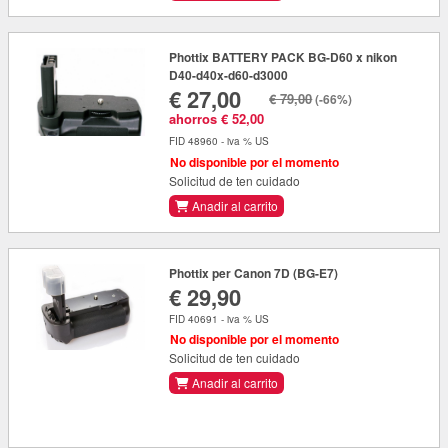
Phottix BATTERY PACK BG-D60 x nikon
D40-d40x-d60-d3000
€ 27,00
€ 79,00
(-66%)
ahorros € 52,00
FID 48960 - iva % US
No disponible por el momento
Solicitud de ten cuidado
Anadir al carrito
Phottix per Canon 7D (BG-E7)
€ 29,90
FID 40691 - iva % US
No disponible por el momento
Solicitud de ten cuidado
Anadir al carrito