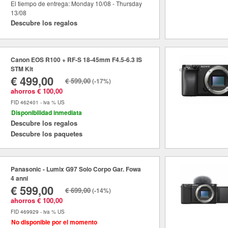
El tiempo de entrega: Monday 10/08 - Thursday
13/08
Descubre los regalos
Canon EOS R100 + RF-S 18-45mm F4.5-6.3 IS
STM Kit
€ 499,00
€ 599,00
(-17%)
ahorros € 100,00
FID 462401 - iva % US
Disponibilidad inmediata
Descubre los regalos
Descubre los paquetes
Panasonic - Lumix G97 Solo Corpo Gar. Fowa
4 anni
€ 599,00
€ 699,00
(-14%)
ahorros € 100,00
FID 469929 - iva % US
No disponible por el momento