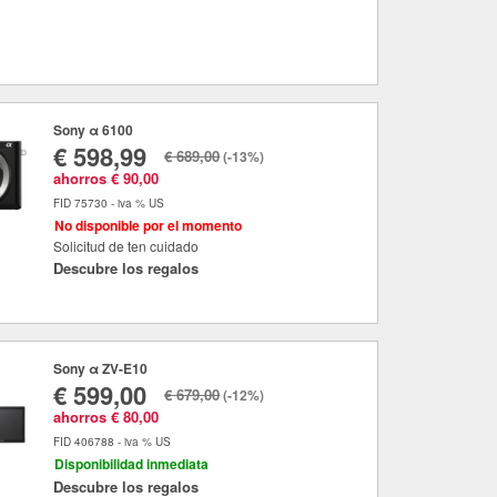
Sony α 6100
€ 598,99
€ 689,00
(-13%)
ahorros € 90,00
FID 75730 - iva % US
No disponible por el momento
Solicitud de ten cuidado
Descubre los regalos
Sony α ZV-E10
€ 599,00
€ 679,00
(-12%)
ahorros € 80,00
FID 406788 - iva % US
Disponibilidad inmediata
Descubre los regalos