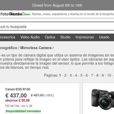
Closed from August 9th to 16th
Noticias, cursos, exposiciones y reseñas en el mundo de la fotografía
duce tu busqueda
ccesorios
Video Audio
Optica
Studio
Impresoras
Usado
otográfico
/
Mirrorless Camera
/
es un tipo de cámara digital que utiliza un sistema de imágenes sin es
 prisma para reflejar la imagen en el visor óptico. Las cámaras sin espe
uestra directamente la imagen del sensor, lo que permite a los fotógra
nce de blancos, en tiempo real.
Paginas:
1
-
2
-
3
-
4
-
5
-
6
-
7
-
8
-
9
-
10
Canon EOS R100
€ 437,00
€ 487,00
(-10%)
ahorros € 50,00
FID 467765 - iva % US
Disponibilidad inmediata