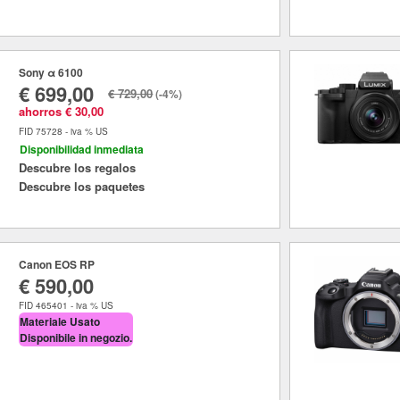
Sony α 6100
€ 699,00
€ 729,00
(-4%)
ahorros € 30,00
FID 75728 - iva % US
Disponibilidad inmediata
Descubre los regalos
Descubre los paquetes
Canon EOS RP
€ 590,00
FID 465401 - iva % US
Materiale Usato
Disponibile in negozio.