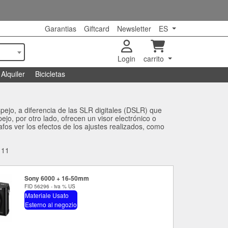
Garantias
Giftcard
Newsletter
ES
Login
carrito
Alquiler
Bicicletas
pejo, a diferencia de las SLR digitales (DSLR) que
jo, por otro lado, ofrecen un visor electrónico o
fos ver los efectos de los ajustes realizados, como
-
11
Sony 6000 + 16-50mm
FID 56296 - iva % US
Materiale Usato
Esterno al negozio