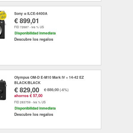
Sony α ILCE-6400A
€ 899,01
FID 72687 - iva % US
Disponibilidad inmediata
Descubre los regalos
Olympus OM-D E-M10 Mark IV + 14-42 EZ
BLACK/BLACK
€ 829,00
€ 886,00
(-6%)
ahorros € 57,00
FID 283759 - iva % US
Disponibilidad inmediata
Descubre los regalos