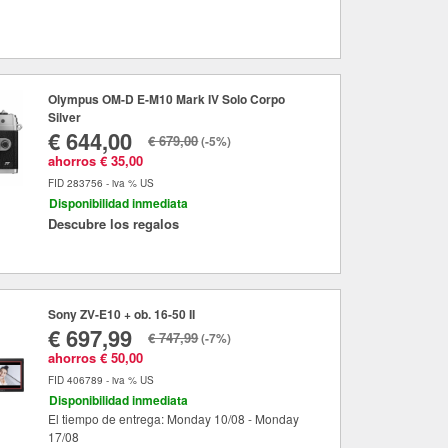
Olympus OM-D E-M10 Mark IV Solo Corpo
Silver
€ 644,00
€ 679,00
(-5%)
ahorros € 35,00
FID 283756 - iva % US
Disponibilidad inmediata
Descubre los regalos
Sony ZV-E10 + ob. 16-50 II
€ 697,99
€ 747,99
(-7%)
ahorros € 50,00
FID 406789 - iva % US
Disponibilidad inmediata
El tiempo de entrega: Monday 10/08 - Monday
17/08