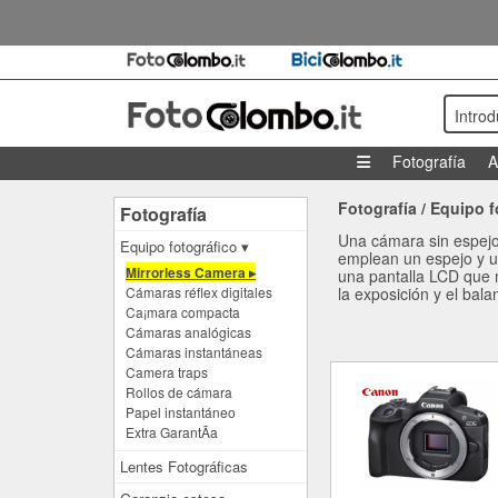
Intro
Fotografía
A
Fotografía
/
Equipo f
Fotografía
Una cámara sin espejo 
Equipo fotográfico ▾
emplean un espejo y un
Mirrorless Camera ▸
una pantalla LCD que m
Cámaras réflex digitales
la exposición y el bala
Ca¡mara compacta
Cámaras analógicas
Cámaras instantáneas
Camera traps
Rollos de cámara
Papel instantáneo
Extra GarantÃ­a
Lentes Fotográficas