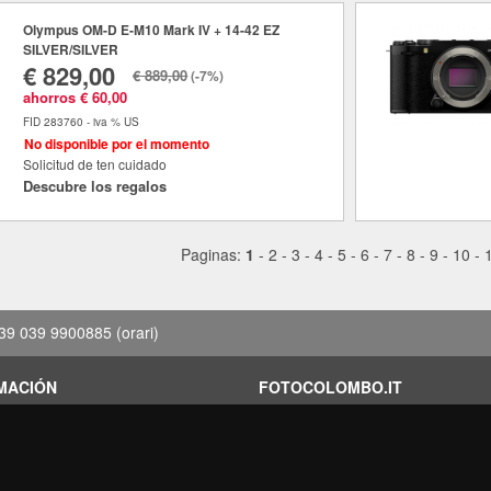
Olympus OM-D E-M10 Mark IV + 14-42 EZ
SILVER/SILVER
€ 829,00
€ 889,00
(-7%)
ahorros € 60,00
FID 283760 - iva % US
No disponible por el momento
Solicitud de ten cuidado
Descubre los regalos
Paginas:
1
-
2
-
3
-
4
-
5
-
6
-
7
-
8
-
9
-
10
-
39 039 9900885
(orari)
MACIÓN
FOTOCOLOMBO.IT
ones de alquiler
Quienes somos
iones
Donde estamos
s de ahorro
Horario de la tienda