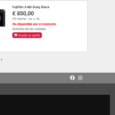
FujiFilm X-M5 Body Black
€ 850,00
FID 468762 - iva % US
No disponible por el momento
Solicitud de ten cuidado
Anadir al carrito
11