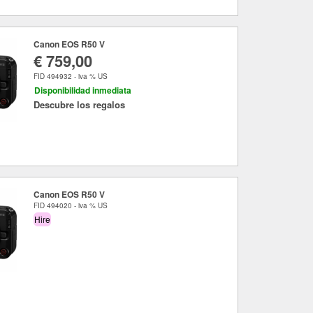
Canon EOS R50 V
€ 759,00
FID 494932 - iva % US
Disponibilidad inmediata
Descubre los regalos
Canon EOS R50 V
FID 494020 - iva % US
Hire