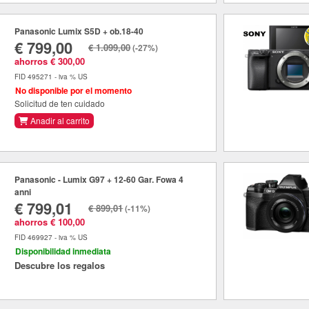
Panasonic Lumix S5D + ob.18-40
€ 799,00
€ 1.099,00
(-27%)
ahorros € 300,00
FID 495271 - iva % US
No disponible por el momento
Solicitud de ten cuidado
Anadir al carrito
Panasonic - Lumix G97 + 12-60 Gar. Fowa 4
anni
€ 799,01
€ 899,01
(-11%)
ahorros € 100,00
FID 469927 - iva % US
Disponibilidad inmediata
Descubre los regalos