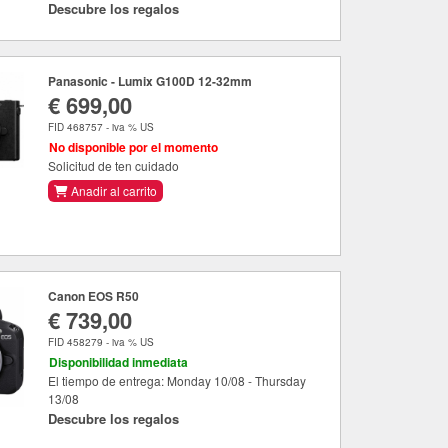
Descubre los regalos
Panasonic - Lumix G100D 12-32mm
€ 699,00
FID 468757 - iva % US
No disponible por el momento
Solicitud de ten cuidado
Anadir al carrito
Canon EOS R50
€ 739,00
FID 458279 - iva % US
Disponibilidad inmediata
El tiempo de entrega: Monday 10/08 - Thursday
13/08
Descubre los regalos