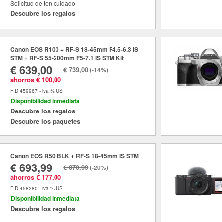
Solicitud de ten cuidado
Descubre los regalos
Canon EOS R100 + RF-S 18-45mm F4.5-6.3 IS
STM + RF-S 55-200mm F5-7.1 IS STM Kit
€ 639,00
€ 739,00
(-14%)
ahorros € 100,00
FID 459967 - iva % US
Disponibilidad inmediata
Descubre los regalos
Descubre los paquetes
Canon EOS R50 BLK + RF-S 18-45mm IS STM
€ 693,99
€ 870,99
(-20%)
ahorros € 177,00
FID 458280 - iva % US
Disponibilidad inmediata
Descubre los regalos