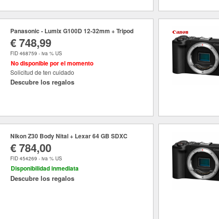
Panasonic - Lumix G100D 12-32mm + Tripod
€ 748,99
FID 468759 - iva % US
No disponible por el momento
Solicitud de ten cuidado
Descubre los regalos
Nikon Z30 Body Nital + Lexar 64 GB SDXC
€ 784,00
FID 454269 - iva % US
Disponibilidad inmediata
Descubre los regalos