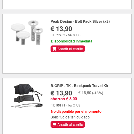
Peak Design - Bolt Pack Silver (x2)
€ 13,90
FID 77262 - iva % US
Disponibilidad inmediata
Anadir al carrito
B-GRIP - TK - Backpack Travel Kit
€ 13,90
€ 16,90
(-18%)
ahorros € 3,00
FID 55813 - iva % US
No disponible por el momento
Solicitud de ten cuidado
Anadir al carrito