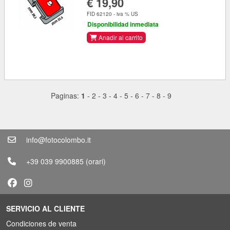
€ 19,90
FID 62120 - iva % US
Disponibilidad inmediata
Anadir al carrito
Paginas:
1
-
2
-
3
-
4
-
5
-
6
-
7
-
8
-
9
info@fotocolombo.it
+39 039 9900885
(orari)
SERVICIO AL CLIENTE
Condiciones de venta