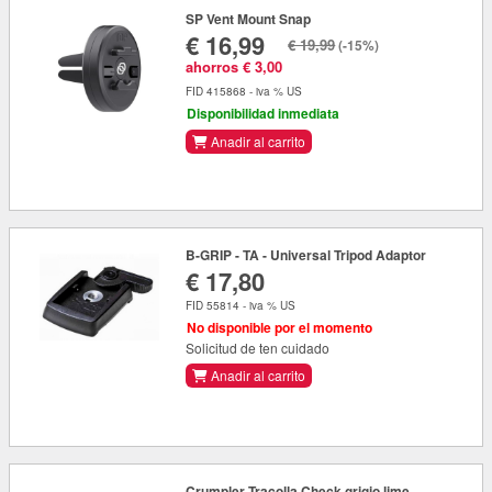
SP Vent Mount Snap
€ 16,99
€ 19,99
(-15%)
ahorros € 3,00
FID 415868 - iva % US
Disponibilidad inmediata
Anadir al carrito
B-GRIP - TA - Universal Tripod Adaptor
€ 17,80
FID 55814 - iva % US
No disponible por el momento
Solicitud de ten cuidado
Anadir al carrito
Crumpler Tracolla Check grigio lime