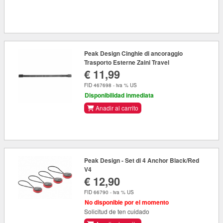
Peak Design Cinghie di ancoraggio
Trasporto Esterne Zaini Travel
€ 11,99
FID 467698 - iva % US
Disponibilidad inmediata
Anadir al carrito
Peak Design - Set di 4 Anchor Black/Red
V4
€ 12,90
FID 66790 - iva % US
No disponible por el momento
Solicitud de ten cuidado