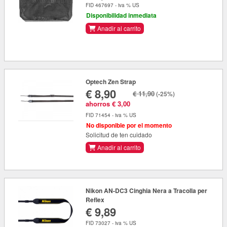
FID 467697 - iva % US
Disponibilidad inmediata
Anadir al carrito
Optech Zen Strap
€ 8,90
€ 11,90
(-25%)
ahorros € 3,00
FID 71454 - iva % US
No disponible por el momento
Solicitud de ten cuidado
Anadir al carrito
Nikon AN-DC3 Cinghia Nera a Tracolla per
Reflex
€ 9,89
FID 73027 - iva % US