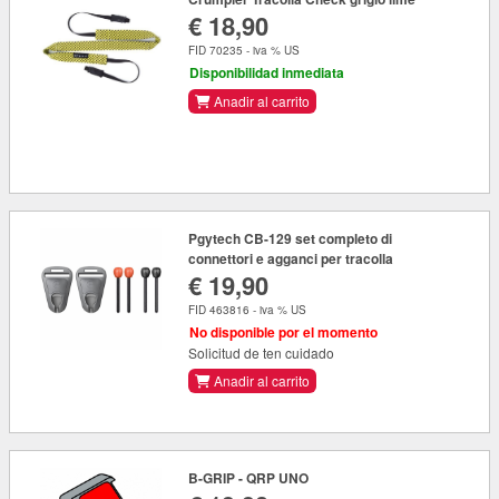
€ 18,90
FID 70235 - iva % US
Disponibilidad inmediata
Anadir al carrito
Pgytech CB-129 set completo di
connettori e agganci per tracolla
€ 19,90
FID 463816 - iva % US
No disponible por el momento
Solicitud de ten cuidado
Anadir al carrito
B-GRIP - QRP UNO