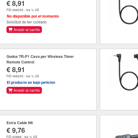
€ 8,91
FID 468253 - iva % US
No disponible por el momento
Solicitud de ten cuidado
Anadir al carrito
Godox TR-P1 Cavo per Wireless Timer
Remote Control
€ 8,91
FID 468255 - iva % US
El producto se bajo peticion
Anadir al carrito
Extra Cable N6
€ 9,76
FID 42889 - iva % US