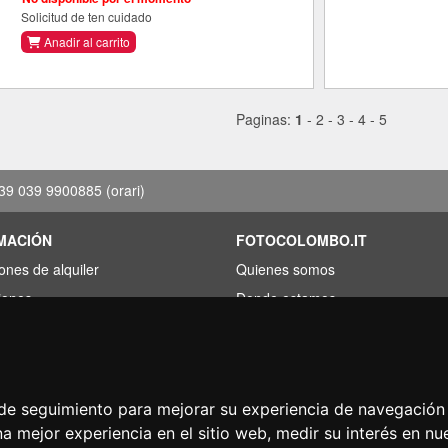
Solicitud de ten cuidado
Anadir al carrito
Paginas:
1
-
2
-
3
-
4
-
5
39 039 9900885
(orari)
MACIÓN
FOTOCOLOMBO.IT
ones de alquiler
Quienes somos
iones
Donde estamos
s de ahorro
Horario de la tienda
rado por menos?
Resenas sobre Trovaprezzi
acion
Resenas sobre Google
s de seguimiento para mejorar su experiencia de navegación 
na mejor experiencia en el sitio web
,
medir su interés en nu