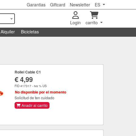
Garantias
Giftcard
Newsletter
ES
Login
carrito
Alquiler
Bicicletas
Rollei Cable C1
€ 4,99
FID 417317 - iva % US
No disponible por el momento
Solicitud de ten cuidado
Anadir al carrito