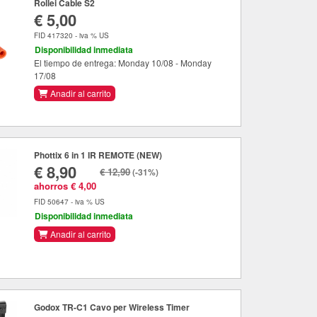
Rollei Cable S2
€ 5,00
FID 417320 - iva % US
Disponibilidad inmediata
El tiempo de entrega: Monday 10/08 - Monday
17/08
Anadir al carrito
Phottix 6 in 1 IR REMOTE (NEW)
€ 8,90
€ 12,90
(-31%)
ahorros € 4,00
FID 50647 - iva % US
Disponibilidad inmediata
Anadir al carrito
Godox TR-C1 Cavo per Wireless Timer