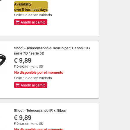
Availability
over 8 business days
Solicitud de ten cuidado
Anadir al carrito
Shoot - Telecomando di scatto per: Canon 6D /
serie 7D / serie 5D
€ 9,89
FID 60270 - iva % US
No disponible por el momento
Solicitud de ten cuidado
Anadir al carrito
Shoot - Telecomando IR x Nikon
€ 9,89
FID 63543 - iva % US
No disponible por el momento