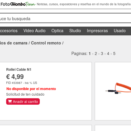
Noticias, cursos, exposiciones y reseñas en el mundo de la fotografía
duce tu busqueda
ccesorios
Video Audio
Optica
Studio
Impresoras
Usado
ios de camara
/
Control remoto
/
Paginas:
1
-
2
-
3
-
4
-
5
Rollei Cable N1
€ 4,99
FID 453987 - iva % US
No disponible por el momento
Solicitud de ten cuidado
Anadir al carrito