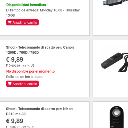
Disponibilidad inmediata
El tiempo de entrega: Monday 10/08 - Thursday
13/08
Anadir al carrito
Shoot - Telecomando di scatto per: Canon
1200D / 760D / 750D
€ 9,89
FID 60269 - iva % US
No disponible por el momento
Solicitud de ten cuidado
Anadir al carrito
Shoot - Telecomando di scatto per: Nikon
D810 mc-30
€ 9,89
FID 60271 - iva % US