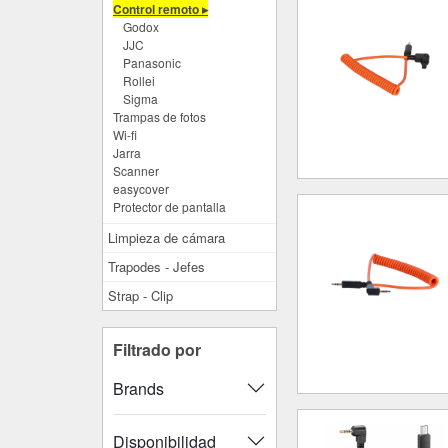
Control remoto ▸
Godox
JJC
Panasonic
Rollei
Sigma
Trampas de fotos
Wi-fi
Jarra
Scanner
easycover
Protector de pantalla
Limpieza de cámara
Trapodes - Jefes
Strap - Clip
Filtrado por
Brands
Disponibilidad