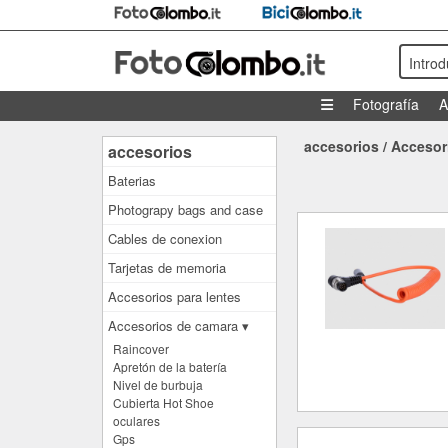
Intro
Fotografía
A
accesorios
/
Accesor
accesorios
Baterias
Photograpy bags and case
Cables de conexion
Tarjetas de memoria
Accesorios para lentes
Accesorios de camara ▾
Raincover
Apretón de la batería
Nivel de burbuja
Cubierta Hot Shoe
oculares
Gps