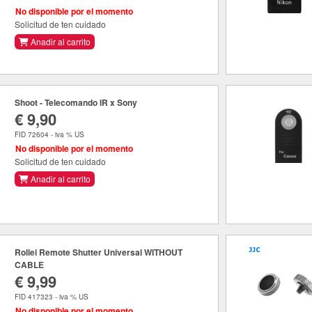
No disponible por el momento
Solicitud de ten cuidado
Anadir al carrito
Shoot - Telecomando IR x Sony
€ 9,90
FID 72604 - iva % US
No disponible por el momento
Solicitud de ten cuidado
Anadir al carrito
Rollei Remote Shutter Universal WITHOUT
CABLE
€ 9,99
FID 417323 - iva % US
No disponible por el momento