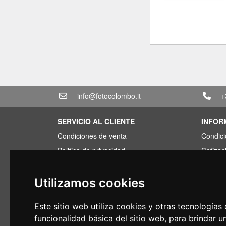
info@fotocolombo.it
+
SERVICIO AL CLIENTE
INFOR
Condiciones de venta
Condici
Politica de privacidad
Cotizac
Transporte y tiempos de entrega
Paquete
Condiciones de garantia
Encont
Utilizamos cookies
Formas de pago
Financi
Este sitio web utiliza cookies y otras tecnología
Derecho a retirada
Uso
funcionalidad básica del sitio web
,
para brindar u
Condiciones de IVA