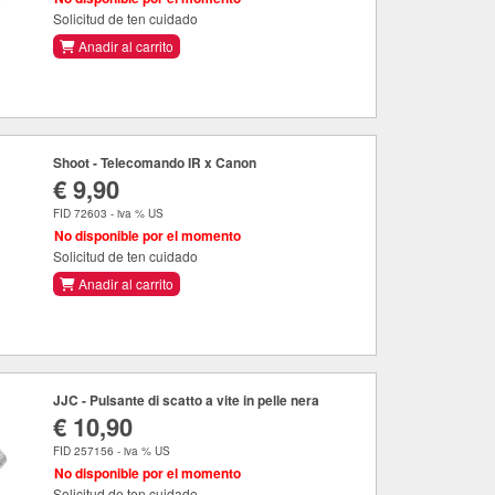
Solicitud de ten cuidado
Anadir al carrito
Shoot - Telecomando IR x Canon
€ 9,90
FID 72603 - iva % US
No disponible por el momento
Solicitud de ten cuidado
Anadir al carrito
JJC - Pulsante di scatto a vite in pelle nera
€ 10,90
FID 257156 - iva % US
No disponible por el momento
Solicitud de ten cuidado