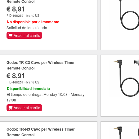
Remote Control
€ 8,91
FID 468257 - iva % US
No disponible por el momento
Solicitud de ten cuidado
Anadir al carrito
Godox TR-C3 Cavo per Wireless Timer
Remote Control
€ 8,91
FID 468251 - iva % US
Disponibilidad inmediata
El tiempo de entrega: Monday 10/08 - Monday
17/08
Anadir al carrito
Godox TR-N3 Cavo per Wireless Timer
Remote Control