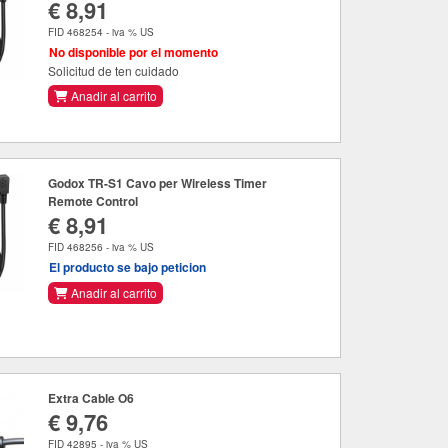
€ 8,91
FID 468254 - iva % US
No disponible por el momento
Solicitud de ten cuidado
Anadir al carrito
Godox TR-S1 Cavo per Wireless Timer
Remote Control
€ 8,91
FID 468256 - iva % US
El producto se bajo peticion
Anadir al carrito
Extra Cable O6
€ 9,76
FID 42895 - iva % US