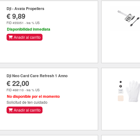
Dji - Avata Propellers
€ 9,89
FID 455051 - iva % US
Disponibilidad inmediata
Anadir al carrito
Dji Neo Card Care Refresh 1 Anno
€ 22,00
FID 468110 - iva % US
No disponible por el momento
Solicitud de ten cuidado
Anadir al carrito