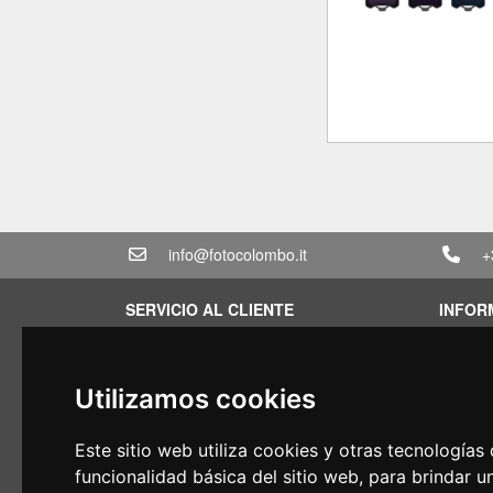
info@fotocolombo.it
+
SERVICIO AL CLIENTE
INFOR
Condiciones de venta
Condici
Politica de privacidad
Cotizac
Utilizamos cookies
Transporte y tiempos de entrega
Paquete
Condiciones de garantia
Encont
Este sitio web utiliza cookies y otras tecnología
Formas de pago
Financi
funcionalidad básica del sitio web
,
para brindar u