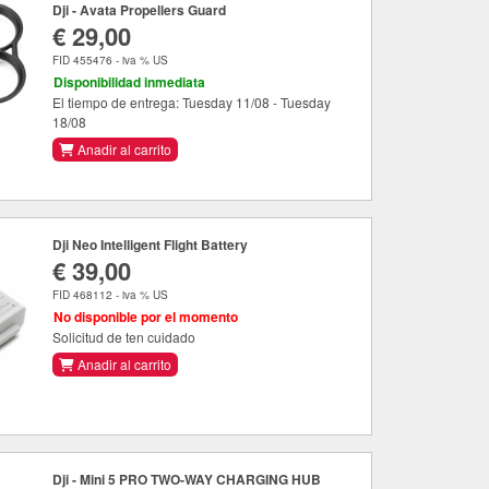
Dji - Avata Propellers Guard
€ 29,00
FID 455476 - iva % US
Disponibilidad inmediata
El tiempo de entrega: Tuesday 11/08 - Tuesday
18/08
Anadir al carrito
Dji Neo Intelligent Flight Battery
€ 39,00
FID 468112 - iva % US
No disponible por el momento
Solicitud de ten cuidado
Anadir al carrito
Dji - Mini 5 PRO TWO-WAY CHARGING HUB