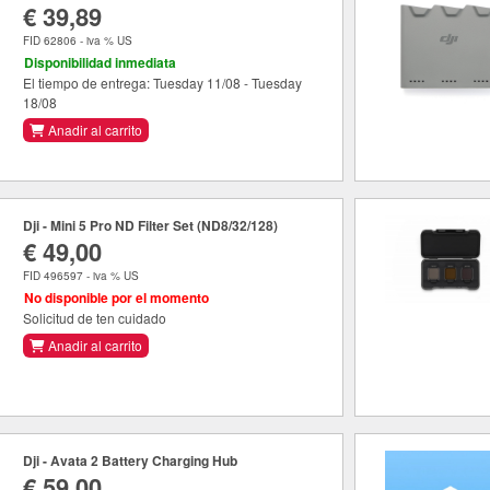
€ 39,89
FID 62806 - iva % US
Disponibilidad inmediata
El tiempo de entrega: Tuesday 11/08 - Tuesday
18/08
Anadir al carrito
Dji - Mini 5 Pro ND Filter Set (ND8/32/128)
€ 49,00
FID 496597 - iva % US
No disponible por el momento
Solicitud de ten cuidado
Anadir al carrito
Dji - Avata 2 Battery Charging Hub
€ 59,00