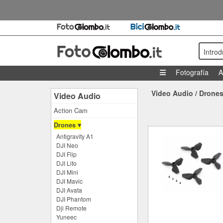
Intro
Fotografía
A
Video Audio
/
Drone
Video Audio
Action Cam
Drones ▾
Antigravity A1
DJI Neo
DJI Flip
DJI Lito
DJI Mini
DJI Mavic
DJI Avata
DJI Phantom
Dji Remote
Yuneec