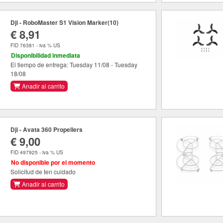
Dji - RoboMaster S1 Vision Marker(10)
€ 8,91
FID 76381 - iva % US
Disponibilidad inmediata
El tiempo de entrega: Tuesday 11/08 - Tuesday
18/08
Anadir al carrito
Dji - Avata 360 Propellers
€ 9,00
FID 497925 - iva % US
No disponible por el momento
Solicitud de ten cuidado
Anadir al carrito