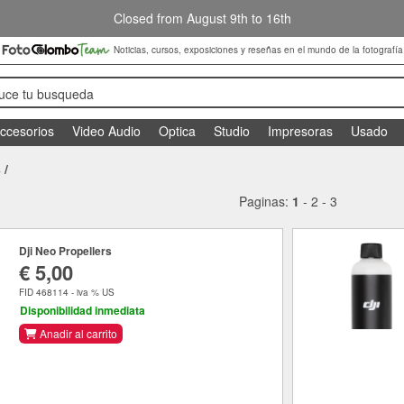
Closed from August 9th to 16th
Noticias, cursos, exposiciones y reseñas en el mundo de la fotografía
duce tu busqueda
ccesorios
Video Audio
Optica
Studio
Impresoras
Usado
s
/
Paginas:
1
-
2
-
3
Dji Neo Propellers
€ 5,00
FID 468114 - iva % US
Disponibilidad inmediata
Anadir al carrito