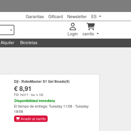
Garantias
Giftcard
Newsletter
ES
Login
carrito
Alquiler
Bicicletas
Dji - RoboMaster S1 Gel Beads(9)
€ 8,91
FID 76377 - iva % US
Disponibilidad inmediata
El tiempo de entrega: Tuesday 11/08 - Tuesday
18/08
Anadir al carrito