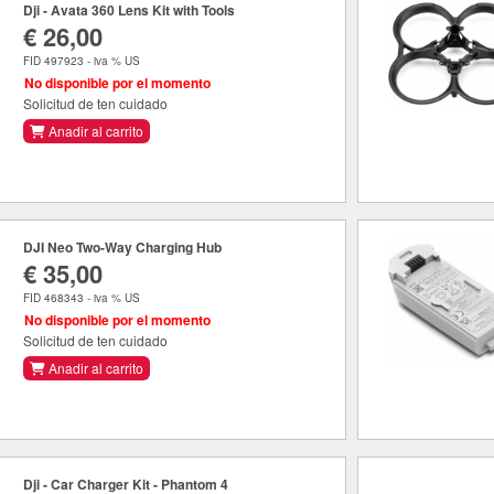
Dji - Avata 360 Lens Kit with Tools
€ 26,00
FID 497923 - iva % US
No disponible por el momento
Solicitud de ten cuidado
Anadir al carrito
DJI Neo Two-Way Charging Hub
€ 35,00
FID 468343 - iva % US
No disponible por el momento
Solicitud de ten cuidado
Anadir al carrito
Dji - Car Charger Kit - Phantom 4