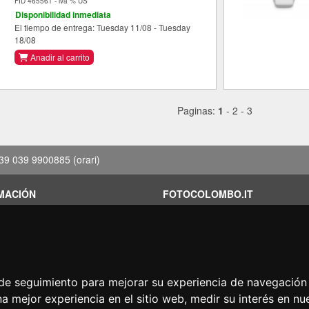
FID 465561 - iva % US
Disponibilidad inmediata
El tiempo de entrega: Tuesday 11/08 - Tuesday
18/08
Anadir al carrito
Paginas:
1
-
2
-
3
39 039 9900885
(orari)
MACIÓN
FOTOCOLOMBO.IT
ones de alquiler
Quienes somos
iones
Donde estamos
s de ahorro
Horario de la tienda
rado por menos?
Resenas sobre Trovaprezzi
s de seguimiento para mejorar su experiencia de navegación 
acion
Resenas sobre Google
na mejor experiencia en el sitio web
,
medir su interés en nu