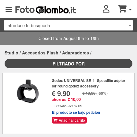
Introduce tu busqueda
Closed from August 9th to 16th
Studio
/
Accesorios Flash
/
Adaptadores
/
FILTRADO POR
Godox UNIVERSAL SR-1- Speedlite adpter
for round godox accessory
€ 9,90
€ 19,90
(-50%)
ahorros € 10,00
FID 75495 - iva % US
El producto se bajo peticion
Anadir al carrito