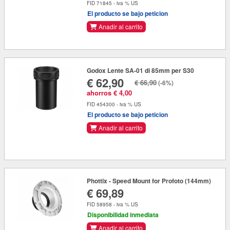
FID 71845 - iva % US
El producto se bajo peticion
Anadir al carrito
Godox Lente SA-01 di 85mm per S30
€ 62,90
€ 66,90
(-6%)
ahorros € 4,00
FID 454300 - iva % US
El producto se bajo peticion
Anadir al carrito
Phottix - Speed Mount for Profoto (144mm)
€ 69,89
FID 58958 - iva % US
Disponibilidad inmediata
Anadir al carrito