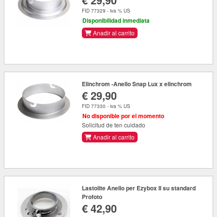
€ 29,90
FID 77329 - iva % US
Disponibilidad inmediata
Anadir al carrito
Elinchrom -Anello Snap Lux x elinchrom
€ 29,90
FID 77330 - iva % US
No disponible por el momento
Solicitud de ten cuidado
Anadir al carrito
Lastolite Anello per Ezybox II su standard
Profoto
€ 42,90