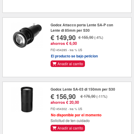
Godox Attacco porta Lente SA-P con
Lente di 85mm per S30
€ 149,90
€ 155,90
(-4%)
ahorros € 6,00
FID 454285 - iva % US
El producto se bajo peticion
Anadir al carrito
Godox Lente SA-03 di 150mm per S30
€ 156,90
€ 176,90
(-11%)
ahorros € 20,00
FID 454302 - iva % US
No disponible por el momento
Solicitud de ten cuidado
Anadir al carrito