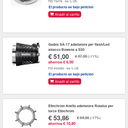
FID 73476 - iva % US
El producto se bajo peticion
Anadir al carrito
Godox SA-17 adattatore per flash/Led
attacco Bowens a S30
€ 51,00
€ 57,00
(-11%)
ahorros € 6,00
FID 454282 - iva % US
El producto se bajo peticion
Anadir al carrito
Elinchrom Anello adattatore Rotalux per
torce Elinchrom
€ 53,86
€ 64,66
(-17%)
ahorros € 10,80