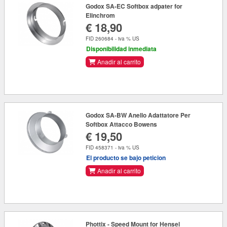
Godox SA-EC Softbox adpater for
Elinchrom
€ 18,90
FID 260684 - iva % US
Disponibilidad inmediata
Anadir al carrito
Godox SA-BW Anello Adattatore Per
Softbox Attacco Bowens
€ 19,50
FID 458371 - iva % US
El producto se bajo peticion
Anadir al carrito
Phottix - Speed Mount for Hensel