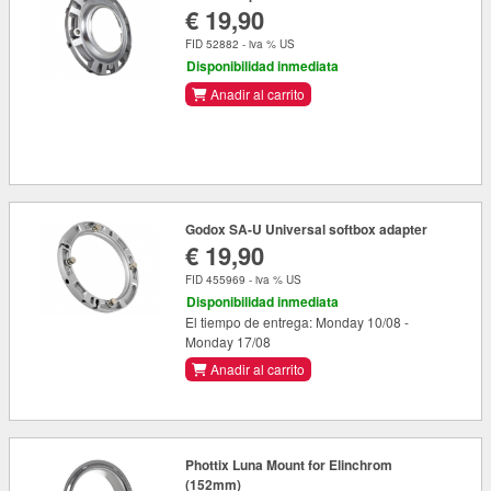
€ 19,90
FID 52882 - iva % US
Disponibilidad inmediata
Anadir al carrito
Godox SA-U Universal softbox adapter
€ 19,90
FID 455969 - iva % US
Disponibilidad inmediata
El tiempo de entrega: Monday 10/08 -
Monday 17/08
Anadir al carrito
Phottix Luna Mount for Elinchrom
(152mm)