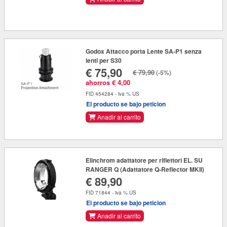
Godox Attacco porta Lente SA-P1 senza
lenti per S30
€ 75,90
€ 79,90
(-5%)
ahorros € 4,00
FID 454284 - iva % US
El producto se bajo peticion
Anadir al carrito
Elinchrom adattatore per riflettori EL. SU
RANGER Q (Adattatore Q-Reflector MKII)
€ 89,90
FID 71844 - iva % US
El producto se bajo peticion
Anadir al carrito