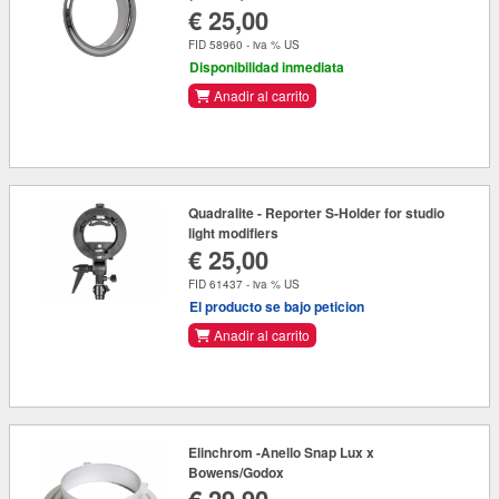
€ 25,00
FID 58960 - iva % US
Disponibilidad inmediata
Anadir al carrito
Quadralite - Reporter S-Holder for studio
light modifiers
€ 25,00
FID 61437 - iva % US
El producto se bajo peticion
Anadir al carrito
Elinchrom -Anello Snap Lux x
Bowens/Godox