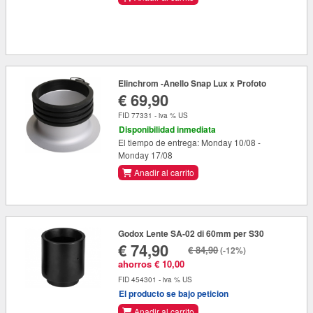
Elinchrom -Anello Snap Lux x Profoto
€ 69,90
FID 77331 - iva % US
Disponibilidad inmediata
El tiempo de entrega: Monday 10/08 -
Monday 17/08
Anadir al carrito
Godox Lente SA-02 di 60mm per S30
€ 74,90
€ 84,90
(-12%)
ahorros € 10,00
FID 454301 - iva % US
El producto se bajo peticion
Anadir al carrito