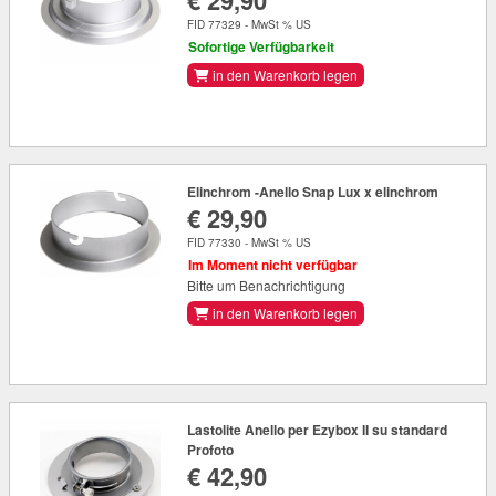
€ 29,90
FID 77329 - MwSt % US
Sofortige Verfügbarkeit
in den Warenkorb legen
Elinchrom -Anello Snap Lux x elinchrom
€ 29,90
FID 77330 - MwSt % US
Im Moment nicht verfügbar
Bitte um Benachrichtigung
in den Warenkorb legen
Lastolite Anello per Ezybox II su standard
Profoto
€ 42,90