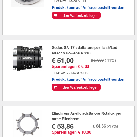
FID 73476 - MwSt % US
Produkt kann auf Anfrage bestellt werden
in den Warenkorb legen
Godox SA-17 adattatore per flash/Led
attacco Bowens a S30
€ 51,00
€ 57,00
(-11%)
Spareinlagen € 6,00
FID 454282 - MwSt % US
Produkt kann auf Anfrage bestellt werden
in den Warenkorb legen
Elinchrom Anello adattatore Rotalux per
torce Elinchrom
€ 53,86
€ 64,66
(-17%)
Spareinlagen € 10,80