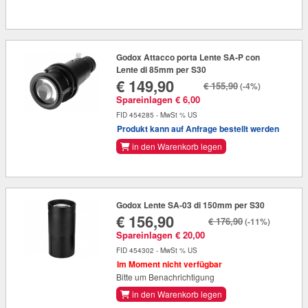
Godox Attacco porta Lente SA-P con
Lente di 85mm per S30
€ 149,90
€ 155,90
(-4%)
Spareinlagen € 6,00
FID 454285 - MwSt % US
Produkt kann auf Anfrage bestellt werden
in den Warenkorb legen
Godox Lente SA-03 di 150mm per S30
€ 156,90
€ 176,90
(-11%)
Spareinlagen € 20,00
FID 454302 - MwSt % US
Im Moment nicht verfügbar
Bitte um Benachrichtigung
in den Warenkorb legen