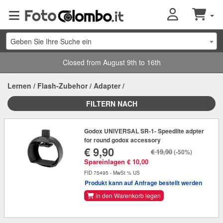
Geben Sie Ihre Suche ein
Closed from August 9th to 16th
Lernen
/
Flash-Zubehor
/
Adapter
/
FILTERN NACH
Godox UNIVERSAL SR-1- Speedlite adpter
for round godox accessory
€ 9,90
€ 19,90
(-50%)
Spareinlagen € 10,00
FID 75495 - MwSt % US
Produkt kann auf Anfrage bestellt werden
in den Warenkorb legen