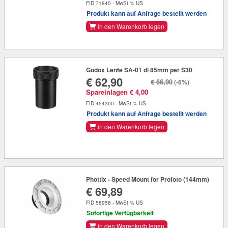
FID 71845 - MwSt % US
Produkt kann auf Anfrage bestellt werden
in den Warenkorb legen
Godox Lente SA-01 di 85mm per S30
€ 62,90
€ 66,90
(-6%)
Spareinlagen € 4,00
FID 454300 - MwSt % US
Produkt kann auf Anfrage bestellt werden
in den Warenkorb legen
Phottix - Speed Mount for Profoto (144mm)
€ 69,89
FID 58958 - MwSt % US
Sofortige Verfügbarkeit
in den Warenkorb legen