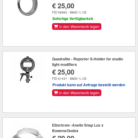
€ 25,00
FID 58960 - MwSt % US
Sofortige Verfügbarkeit
in den Warenkorb legen
Quadralite - Reporter S-Holder for studio
light modifiers
€ 25,00
FID 61437 - MwSt % US
Produkt kann auf Anfrage bestellt werden
in den Warenkorb legen
Elinchrom -Anello Snap Lux x
Bowens/Godox