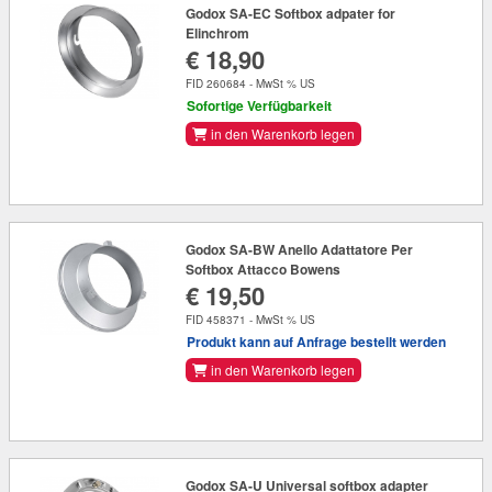
Godox SA-EC Softbox adpater for
Elinchrom
€ 18,90
FID 260684 - MwSt % US
Sofortige Verfügbarkeit
in den Warenkorb legen
Godox SA-BW Anello Adattatore Per
Softbox Attacco Bowens
€ 19,50
FID 458371 - MwSt % US
Produkt kann auf Anfrage bestellt werden
in den Warenkorb legen
Godox SA-U Universal softbox adapter