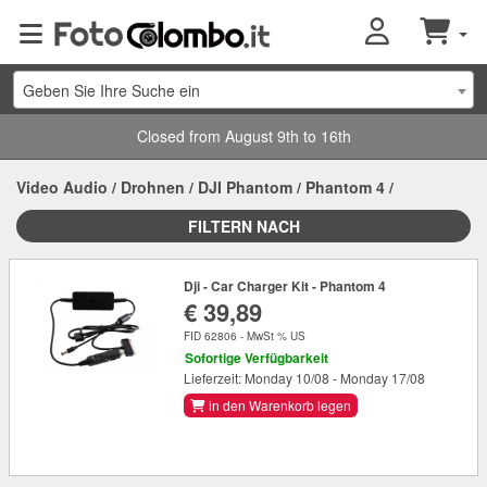
Geben Sie Ihre Suche ein
Closed from August 9th to 16th
Video Audio
/
Drohnen
/
DJI Phantom
/
Phantom 4
/
FILTERN NACH
Dji - Car Charger Kit - Phantom 4
€ 39,89
FID 62806 - MwSt % US
Sofortige Verfügbarkeit
Lieferzeit: Monday 10/08 - Monday 17/08
in den Warenkorb legen