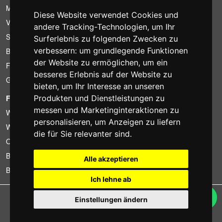
Mietbedingungen
Diese Website verwendet Cookies und
Verkaufsangebote
andere Tracking-Technologien, um Ihr
Sparpakete
Surferlebnis zu folgenden Zwecken zu
verbessern:
um grundlegende Funktionen
Billiger gefunden?
der Website zu ermöglichen
,
um ein
Finanzierung
besseres Erlebnis auf der Website zu
Gebrauchtartikel
bieten
,
um Ihr Interesse an unseren
FOTOCOLOMBO.IT
Produkten und Dienstleistungen zu
messen und Marketinginteraktionen zu
Wer wir sind
personalisieren
,
um Anzeigen zu liefern
Wo wir sind
die für Sie relevanter sind
.
Oeffnungszeiten
Bewertungen auf Trovaprezzi
Alle akzeptieren
Bewertungen auf Google
Ich lehne ab
Copyright © Fotocolombo Srl - Viale Verdi 95 - 23807 Merate (LC) - P. Iva
Einstellungen ändern
03298370135 - SDI: M5UXCR1
Alle Rechte vorbehalten. Eingetragene Warenzeichen und Marken sind
Eigentum ihrer jeweiligen Inhaber.