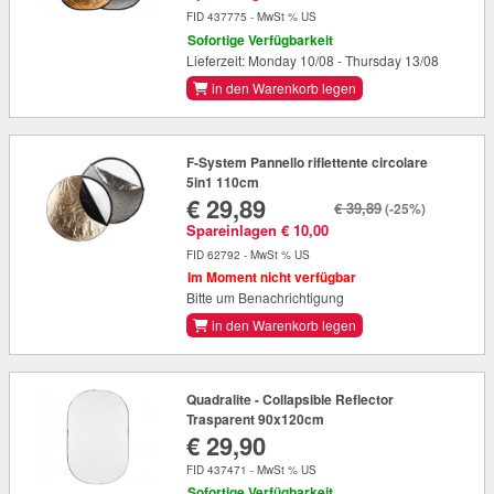
FID 437775 - MwSt % US
Sofortige Verfügbarkeit
Lieferzeit: Monday 10/08 - Thursday 13/08
in den Warenkorb legen
F-System Pannello riflettente circolare
5in1 110cm
€ 29,89
€ 39,89
(-25%)
Spareinlagen € 10,00
FID 62792 - MwSt % US
Im Moment nicht verfügbar
Bitte um Benachrichtigung
in den Warenkorb legen
Quadralite - Collapsible Reflector
Trasparent 90x120cm
€ 29,90
FID 437471 - MwSt % US
Sofortige Verfügbarkeit