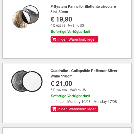
F-System Pannello riflettente circolare
5in1 60cm
€ 19,90
FID 62545 - MwSt % US
Sofortige Verfügbarkeit
in den Warenkorb legen
Quadralite - Collapsible Reflector Silver
White 110cm
€ 21,00
FID 437466 - MwSt % US
Sofortige Verfügbarkeit
Lieferzeit: Monday 10/08 - Monday 17/08
in den Warenkorb legen