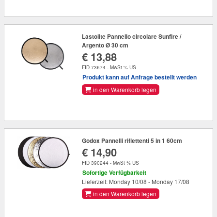
Lastolite Pannello circolare Sunfire /
Argento Ø 30 cm
€ 13,88
FID 73674 - MwSt % US
Produkt kann auf Anfrage bestellt werden
in den Warenkorb legen
Godox Pannelli riflettenti 5 in 1 60cm
€ 14,90
FID 390244 - MwSt % US
Sofortige Verfügbarkeit
Lieferzeit: Monday 10/08 - Monday 17/08
in den Warenkorb legen