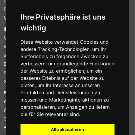
Zahlungsbedingungen
Ruecktrittsrecht
Ihre Privatsphäre ist uns
MwSt-Bedingungen
wichtig
INFORMATION
Mietbedingungen
Diese Website verwendet Cookies und
Verkaufsangebote
andere Tracking-Technologien, um Ihr
Sparpakete
Surferlebnis zu folgenden Zwecken zu
verbessern:
um grundlegende Funktionen
Billiger gefunden?
der Website zu ermöglichen
,
um ein
Finanzierung
besseres Erlebnis auf der Website zu
Gebrauchtartikel
bieten
,
um Ihr Interesse an unseren
FOTOCOLOMBO.IT
Produkten und Dienstleistungen zu
messen und Marketinginteraktionen zu
Wer wir sind
personalisieren
,
um Anzeigen zu liefern
Wo wir sind
die für Sie relevanter sind
.
Oeffnungszeiten
Bewertungen auf Trovaprezzi
Alle akzeptieren