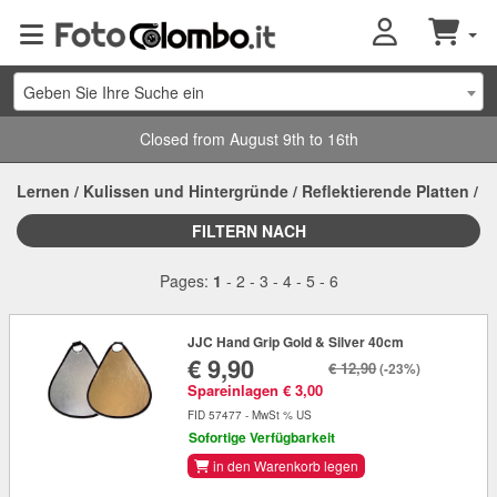
Geben Sie Ihre Suche ein
Closed from August 9th to 16th
Lernen
/
Kulissen und Hintergründe
/
Reflektierende Platten
/
FILTERN NACH
Pages:
1
-
2
-
3
-
4
-
5
-
6
JJC Hand Grip Gold & Silver 40cm
€ 9,90
€ 12,90
(-23%)
Spareinlagen € 3,00
FID 57477 - MwSt % US
Sofortige Verfügbarkeit
in den Warenkorb legen