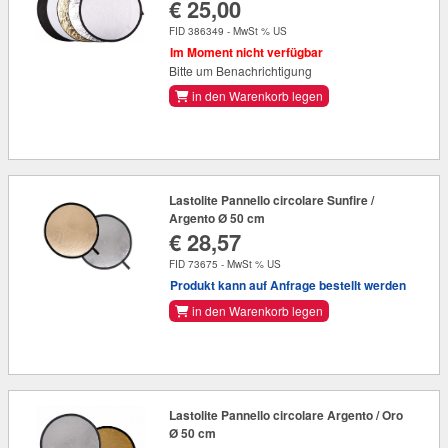
€ 25,00
FID 386349 - MwSt % US
Im Moment nicht verfügbar
Bitte um Benachrichtigung
in den Warenkorb legen
Lastolite Pannello circolare Sunfire /
Argento Ø 50 cm
€ 28,57
FID 73675 - MwSt % US
Produkt kann auf Anfrage bestellt werden
in den Warenkorb legen
Lastolite Pannello circolare Argento / Oro
Ø 50 cm