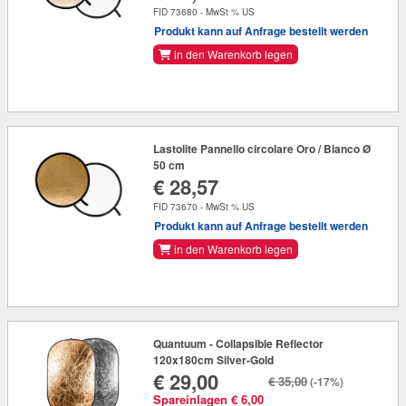
FID 73680 - MwSt % US
Produkt kann auf Anfrage bestellt werden
in den Warenkorb legen
Lastolite Pannello circolare Oro / Bianco Ø
50 cm
€ 28,57
FID 73670 - MwSt % US
Produkt kann auf Anfrage bestellt werden
in den Warenkorb legen
Quantuum - Collapsible Reflector
120x180cm Silver-Gold
€ 29,00
€ 35,00
(-17%)
Spareinlagen € 6,00