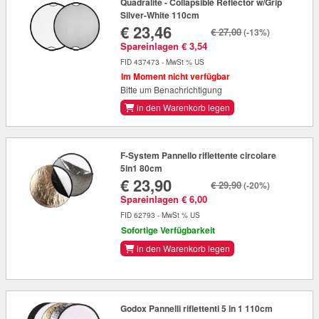
Quadralite - Collapsible Reflector w/Grip
Silver-White 110cm
€ 23,46
€ 27,00
(-13%)
Spareinlagen € 3,54
FID 437473 - MwSt % US
Im Moment nicht verfügbar
Bitte um Benachrichtigung
in den Warenkorb legen
F-System Pannello riflettente circolare
5in1 80cm
€ 23,90
€ 29,90
(-20%)
Spareinlagen € 6,00
FID 62793 - MwSt % US
Sofortige Verfügbarkeit
in den Warenkorb legen
Godox Pannelli riflettenti 5 in 1 110cm