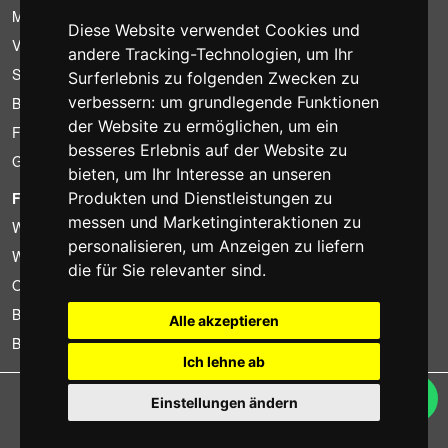
Mietbedingungen
Diese Website verwendet Cookies und
Verkaufsangebote
andere Tracking-Technologien, um Ihr
Sparpakete
Surferlebnis zu folgenden Zwecken zu
verbessern:
um grundlegende Funktionen
Billiger gefunden?
der Website zu ermöglichen
,
um ein
Finanzierung
besseres Erlebnis auf der Website zu
Gebrauchtartikel
bieten
,
um Ihr Interesse an unseren
FOTOCOLOMBO.IT
Produkten und Dienstleistungen zu
messen und Marketinginteraktionen zu
Wer wir sind
personalisieren
,
um Anzeigen zu liefern
Wo wir sind
die für Sie relevanter sind
.
Oeffnungszeiten
Bewertungen auf Trovaprezzi
Alle akzeptieren
Bewertungen auf Google
Ich lehne ab
Copyright © Fotocolombo Srl - Viale Verdi 95 - 23807 Merate (LC) - P. Iva
Einstellungen ändern
03298370135 - SDI: M5UXCR1
Alle Rechte vorbehalten. Eingetragene Warenzeichen und Marken sind
Eigentum ihrer jeweiligen Inhaber.