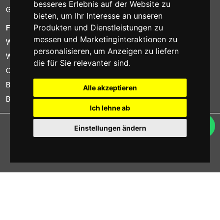
besseres Erlebnis auf der Website zu
Gebrauchtartikel
bieten
,
um Ihr Interesse an unseren
FOTOCOLOMBO.IT
Produkten und Dienstleistungen zu
messen und Marketinginteraktionen zu
Wer wir sind
personalisieren
,
um Anzeigen zu liefern
Wo wir sind
die für Sie relevanter sind
.
Oeffnungszeiten
Bewertungen auf Trovaprezzi
Alle akzeptieren
Bewertungen auf Google
Ich lehne ab
Copyright © Fotocolombo Srl - Viale Verdi 95 - 23807 Merate (LC) - P. Iva
Einstellungen ändern
03298370135 - SDI: M5UXCR1
Alle Rechte vorbehalten. Eingetragene Warenzeichen und Marken sind
Eigentum ihrer jeweiligen Inhaber.
Ecommerce software by ~madcommerce