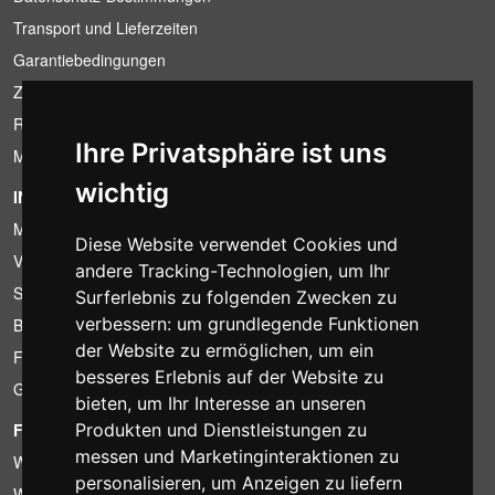
Transport und Lieferzeiten
Garantiebedingungen
Zahlungsbedingungen
Ruecktrittsrecht
Ihre Privatsphäre ist uns
MwSt-Bedingungen
wichtig
INFORMATION
Mietbedingungen
Diese Website verwendet Cookies und
Verkaufsangebote
andere Tracking-Technologien, um Ihr
Sparpakete
Surferlebnis zu folgenden Zwecken zu
verbessern:
um grundlegende Funktionen
Billiger gefunden?
der Website zu ermöglichen
,
um ein
Finanzierung
besseres Erlebnis auf der Website zu
Gebrauchtartikel
bieten
,
um Ihr Interesse an unseren
FOTOCOLOMBO.IT
Produkten und Dienstleistungen zu
messen und Marketinginteraktionen zu
Wer wir sind
personalisieren
,
um Anzeigen zu liefern
Wo wir sind