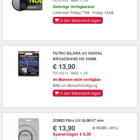
FID 61035 - MwSt % US
Sofortige Verfügbarkeit
Lieferzeit: Friday 7/08 - Friday 14/08
in den Warenkorb legen
FILTRO BILORA UV DIGITAL
BROADBAND HD 55MM
€ 13,90
FID 40213 - MwSt % US
Im Moment nicht verfügbar
Bitte um Benachrichtigung
in den Warenkorb legen
ZOMEI Filtro UV-SLIM 67 mm
€ 13,90
€ 19,90
(-30%)
Spareinlagen € 6,00