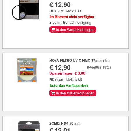
€ 12,90
FID 63579 - MwSt % US
Im Moment nicht verfügbar
Bitte um Benachrichtigung
in den Warenkorb legen
HOYA FILTRO UV C HMC 37mm slim
€ 12,90
€ 15,90
(-19%)
Spareinlagen € 3,00
FID 61326 - MwSt % US
Sofortige Verfügbarkeit
in den Warenkorb legen
ZOMEI ND4 58 mm
€ 13,01