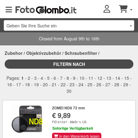
Geben Sie Ihre Suche ein
Closed from August 9th to 16th
Zubehor
/
Objektivzubehör
/
Schraubenfilter
/
FILTERN NACH
Pages:
1
-
2
-
3
-
4
-
5
-
6
-
7
-
8
-
9
-
10
-
11
-
12
-
13
-
14
-
15
-
16
-
17
-
18
-
19
-
20
-
21
-
22
-
23
-
24
-
25
-
26
-
27
-
28
-
29
-
30
ZOMEI ND8 72 mm
€ 9,89
FID 61037 - MwSt % US
Sofortige Verfügbarkeit
in den Warenkorb legen