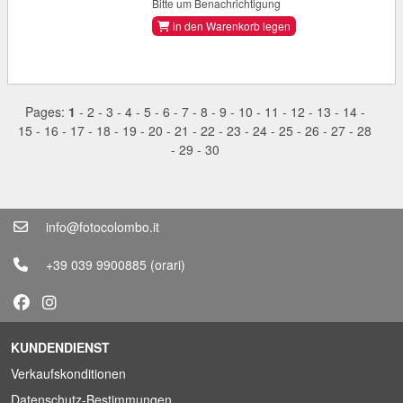
Bitte um Benachrichtigung
in den Warenkorb legen
Pages:
1
-
2
-
3
-
4
-
5
-
6
-
7
-
8
-
9
-
10
-
11
-
12
-
13
-
14
-
15
-
16
-
17
-
18
-
19
-
20
-
21
-
22
-
23
-
24
-
25
-
26
-
27
-
28
-
29
-
30
info@fotocolombo.it
+39 039 9900885
(orari)
KUNDENDIENST
Verkaufskonditionen
Datenschutz-Bestimmungen