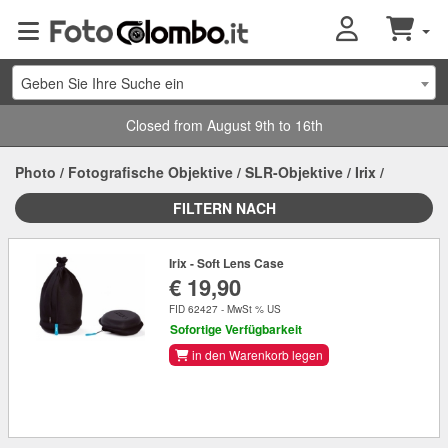
Geben Sie Ihre Suche ein
Closed from August 9th to 16th
Photo
/
Fotografische Objektive
/
SLR-Objektive
/
Irix
/
FILTERN NACH
Irix - Soft Lens Case
€ 19,90
FID 62427 - MwSt % US
Sofortige Verfügbarkeit
in den Warenkorb legen