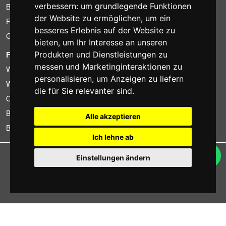
verbessern:
um grundlegende Funktionen
Billiger gefunden?
der Website zu ermöglichen
,
um ein
Finanzierung
besseres Erlebnis auf der Website zu
Gebrauchtartikel
bieten
,
um Ihr Interesse an unseren
FOTOCOLOMBO.IT
Produkten und Dienstleistungen zu
messen und Marketinginteraktionen zu
Wer wir sind
personalisieren
,
um Anzeigen zu liefern
Wo wir sind
die für Sie relevanter sind
.
Oeffnungszeiten
Bewertungen auf Trovaprezzi
Alle akzeptieren
Bewertungen auf Google
Ich lehne ab
Copyright © Fotocolombo Srl - Viale Verdi 95 - 23807 Merate (LC) - P. Iva
Einstellungen ändern
03298370135 - SDI: M5UXCR1
Alle Rechte vorbehalten. Eingetragene Warenzeichen und Marken sind
Eigentum ihrer jeweiligen Inhaber.
Ecommerce software by ~madcommerce