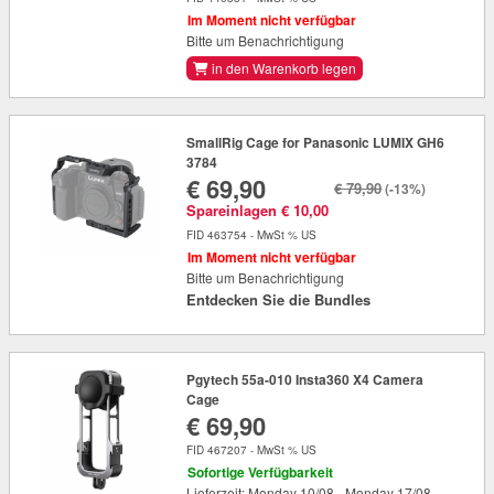
Im Moment nicht verfügbar
Bitte um Benachrichtigung
in den Warenkorb legen
SmallRig Cage for Panasonic LUMIX GH6
3784
€ 69,90
€ 79,90
(-13%)
Spareinlagen € 10,00
FID 463754 - MwSt % US
Im Moment nicht verfügbar
Bitte um Benachrichtigung
Entdecken Sie die Bundles
Pgytech 55a-010 Insta360 X4 Camera
Cage
€ 69,90
FID 467207 - MwSt % US
Sofortige Verfügbarkeit
Lieferzeit: Monday 10/08 - Monday 17/08