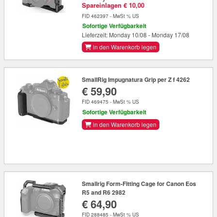
Spareinlagen € 10,00
FID 462397 - MwSt % US
Sofortige Verfügbarkeit
Lieferzeit: Monday 10/08 - Monday 17/08
in den Warenkorb legen
SmallRig Impugnatura Grip per Z f 4262
€ 59,90
FID 469475 - MwSt % US
Sofortige Verfügbarkeit
in den Warenkorb legen
Smallrig Form-Fitting Cage for Canon Eos
R5 and R6 2982
€ 64,90
FID 288485 - MwSt % US