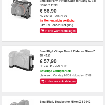
Smallrig Form-Fitting Cage for Sony A7S III
Camera 2999
€ 56,90
FID 288486 - MwSt % US
Im Moment nicht verfügbar
Bitte um Benachrichtigung
in den Warenkorb legen
SmallRig L-Shape Mount Plate for Nikon Z
6III 4523
€ 57,90
FID 494143 - MwSt % US
Sofortige Verfügbarkeit
Lieferzeit: Monday 10/08 - Monday 17/08
in den Warenkorb legen
SmallRig L-Bracket for Nikon Z 8 3942