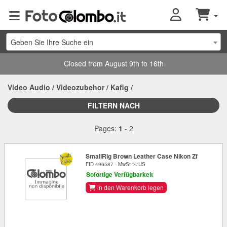
Geben Sie Ihre Suche ein
Closed from August 9th to 16th
Video Audio
/
Videozubehor
/
Kafig
/
FILTERN NACH
Pages:
1
-
2
SmallRig Brown Leather Case Nikon Zf
FID 496587 - MwSt % US
Sofortige Verfügbarkeit
in den Warenkorb legen