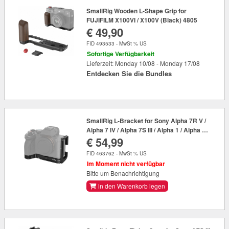
SmallRig Wooden L-Shape Grip for
FUJIFILM X100VI / X100V (Black) 4805
€ 49,90
FID 493533 - MwSt % US
Sofortige Verfügbarkeit
Lieferzeit: Monday 10/08 - Monday 17/08
Entdecken Sie die Bundles
SmallRig L-Bracket for Sony Alpha 7R V /
Alpha 7 IV / Alpha 7S III / Alpha 1 / Alpha 7R
€ 54,99
IV / Alpha 9 II 3660
FID 463762 - MwSt % US
Im Moment nicht verfügbar
Bitte um Benachrichtigung
in den Warenkorb legen