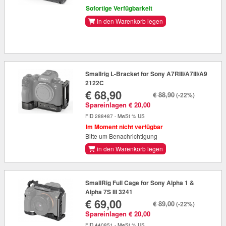
Sofortige Verfügbarkeit
in den Warenkorb legen
Smallrig L-Bracket for Sony A7RIII/A7III/A9
2122C
€ 68,90
€ 88,90
(-22%)
Spareinlagen € 20,00
FID 288487 - MwSt % US
Im Moment nicht verfügbar
Bitte um Benachrichtigung
in den Warenkorb legen
SmallRig Full Cage for Sony Alpha 1 &
Alpha 7S III 3241
€ 69,00
€ 89,00
(-22%)
Spareinlagen € 20,00
FID 440851 - MwSt % US