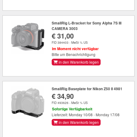
SmallRig L-Bracket for Sony Alpha 7S III
CAMERA 3003
€ 31,00
FID 384403 - MwSt % US
Im Moment nicht verfügbar
Bitte um Benachrichtigung
in den Warenkorb legen
SmallRig Baseplate for Nikon Z50 II 4981
€ 34,90
FID 493626 - MwSt % US
Sofortige Verfügbarkeit
Lieferzeit: Monday 10/08 - Monday 17/08
in den Warenkorb legen