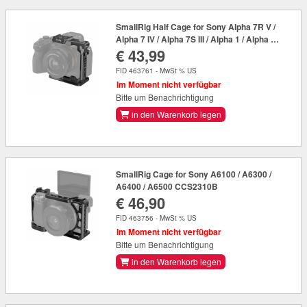
SmallRig Half Cage for Sony Alpha 7R V /
Alpha 7 IV / Alpha 7S III / Alpha 1 / Alpha 7R
€ 43,99
IV 3639
FID 463761 - MwSt % US
Im Moment nicht verfügbar
Bitte um Benachrichtigung
in den Warenkorb legen
SmallRig Cage for Sony A6100 / A6300 /
A6400 / A6500 CCS2310B
€ 46,90
FID 463756 - MwSt % US
Im Moment nicht verfügbar
Bitte um Benachrichtigung
in den Warenkorb legen