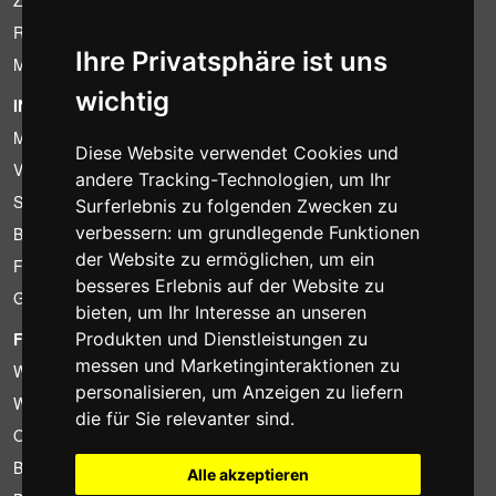
Zahlungsbedingungen
Ruecktrittsrecht
Ihre Privatsphäre ist uns
MwSt-Bedingungen
wichtig
INFORMATION
Mietbedingungen
Diese Website verwendet Cookies und
Verkaufsangebote
andere Tracking-Technologien, um Ihr
Sparpakete
Surferlebnis zu folgenden Zwecken zu
verbessern:
um grundlegende Funktionen
Billiger gefunden?
der Website zu ermöglichen
,
um ein
Finanzierung
besseres Erlebnis auf der Website zu
Gebrauchtartikel
bieten
,
um Ihr Interesse an unseren
Produkten und Dienstleistungen zu
FOTOCOLOMBO.IT
messen und Marketinginteraktionen zu
Wer wir sind
personalisieren
,
um Anzeigen zu liefern
Wo wir sind
die für Sie relevanter sind
.
Oeffnungszeiten
Bewertungen auf Trovaprezzi
Alle akzeptieren