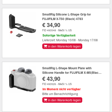
SmallRig Silicone L-Shape Grip for
FUJIFILM X-T50 (Black) 4783
€ 34,90
FID 493548 - MwSt % US
Sofortige Verfügbarkeit
Lieferzeit: Monday 10/08 - Monday 17/08
in den Warenkorb legen
SmallRig L-Shape Mount Plate with
Silicone Handle for FUJIFILM X-M5(Black)
€ 43,90
4876
FID 493526 - MwSt % US
Im Moment nicht verfügbar
Bitte um Benachrichtigung
in den Warenkorb legen