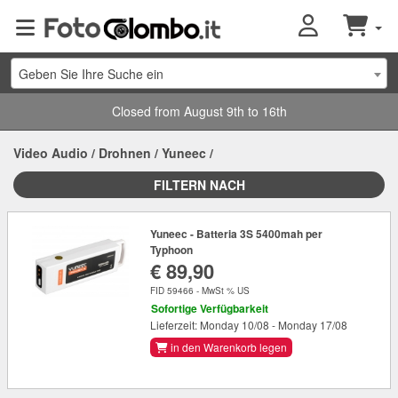
Geben Sie Ihre Suche ein
Closed from August 9th to 16th
Video Audio
/
Drohnen
/
Yuneec
/
FILTERN NACH
Yuneec - Batteria 3S 5400mah per
Typhoon
€ 89,90
FID 59466 - MwSt % US
Sofortige Verfügbarkeit
Lieferzeit: Monday 10/08 - Monday 17/08
in den Warenkorb legen