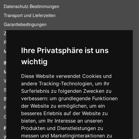
Datenschutz-Bestimmungen
Transport und Lieferzeiten
Garantiebedingungen
Zahlungsbedingungen
Ruecktrittsrecht
Ihre Privatsphäre ist uns
MwSt-Bedingungen
wichtig
INFORMATION
Mietbedingungen
Diese Website verwendet Cookies und
Verkaufsangebote
andere Tracking-Technologien, um Ihr
Sparpakete
Surferlebnis zu folgenden Zwecken zu
verbessern:
um grundlegende Funktionen
Billiger gefunden?
der Website zu ermöglichen
,
um ein
Finanzierung
besseres Erlebnis auf der Website zu
Gebrauchtartikel
bieten
,
um Ihr Interesse an unseren
FOTOCOLOMBO.IT
Produkten und Dienstleistungen zu
messen und Marketinginteraktionen zu
Wer wir sind