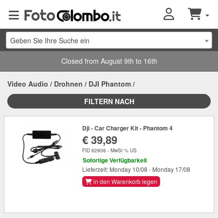
Geben Sie Ihre Suche ein
Closed from August 9th to 16th
Video Audio
/
Drohnen
/
DJI Phantom
/
FILTERN NACH
Dji - Car Charger Kit - Phantom 4
€ 39,89
FID 62806 - MwSt % US
Sofortige Verfügbarkeit
Lieferzeit: Monday 10/08 - Monday 17/08
in den Warenkorb legen