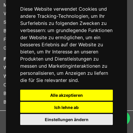
Mietbedingungen
Diese Website verwendet Cookies und
Verkaufsangebote
andere Tracking-Technologien, um Ihr
Sparpakete
Surferlebnis zu folgenden Zwecken zu
verbessern:
um grundlegende Funktionen
Billiger gefunden?
der Website zu ermöglichen
,
um ein
Finanzierung
besseres Erlebnis auf der Website zu
Gebrauchtartikel
bieten
,
um Ihr Interesse an unseren
FOTOCOLOMBO.IT
Produkten und Dienstleistungen zu
messen und Marketinginteraktionen zu
Wer wir sind
personalisieren
,
um Anzeigen zu liefern
Wo wir sind
die für Sie relevanter sind
.
Oeffnungszeiten
Bewertungen auf Trovaprezzi
Alle akzeptieren
Bewertungen auf Google
Ich lehne ab
Copyright © Fotocolombo Srl - Viale Verdi 95 - 23807 Merate (LC) - P. Iva
Einstellungen ändern
03298370135 - SDI: M5UXCR1
Alle Rechte vorbehalten. Eingetragene Warenzeichen und Marken sind
Eigentum ihrer jeweiligen Inhaber.