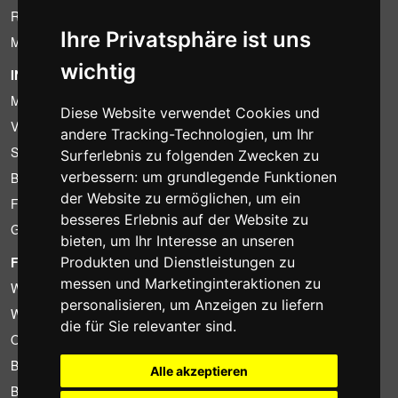
Ruecktrittsrecht
Ihre Privatsphäre ist uns
MwSt-Bedingungen
wichtig
INFORMATION
Mietbedingungen
Diese Website verwendet Cookies und
Verkaufsangebote
andere Tracking-Technologien, um Ihr
Sparpakete
Surferlebnis zu folgenden Zwecken zu
verbessern:
um grundlegende Funktionen
Billiger gefunden?
der Website zu ermöglichen
,
um ein
Finanzierung
besseres Erlebnis auf der Website zu
Gebrauchtartikel
bieten
,
um Ihr Interesse an unseren
FOTOCOLOMBO.IT
Produkten und Dienstleistungen zu
messen und Marketinginteraktionen zu
Wer wir sind
personalisieren
,
um Anzeigen zu liefern
Wo wir sind
die für Sie relevanter sind
.
Oeffnungszeiten
Bewertungen auf Trovaprezzi
Alle akzeptieren
Bewertungen auf Google