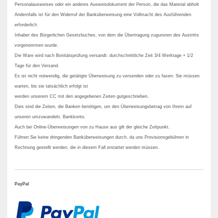
Personalausweises oder ein anderes Ausweisdokument der Person, die das Material abholt
Andernfalls ist für den Widerruf der Banküberweisung eine Vollmacht des Ausführenden
erforderlich
Inhaber des Bürgerlichen Gesetzbuches, von dem die Übertragung zugunsten des Austritts
vorgenommen wurde.
Die Ware wird nach Bonitätsprüfung versandt: durchschnittliche Zeit 3/4 Werktage + 1/2
Tage für den Versand.
Es ist nicht notwendig, die getätigte Überweisung zu versenden oder zu faxen: Sie müssen
warten, bis sie tatsächlich erfolgt ist
werden unserem CC mit den angegebenen Zeiten gutgeschrieben.
Dies sind die Zeiten, die Banken benötigen, um den Überweisungsbetrag von Ihrem auf
unseren umzuwandeln. Bankkonto.
Auch bei Online-Überweisungen von zu Hause aus gilt der gleiche Zeitpunkt.
Führen Sie keine dringenden Banküberweisungen durch, da uns Provisionsgebühren in
Rechnung gestellt werden, die in diesem Fall erstattet werden müssen.
PayPal