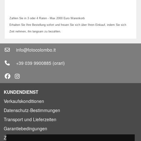
Zahlen Sie in 3 oder 4 Raten - Max 2000 Euro Warenkorb
Erhalten Sie Ihre Bestellung sofort und freuen Sie sich über Ihren Einkauf, indem Sie sich
Zeit nehmen, ihn langsam zu bezahlen.
info@fotocolombo.it
+39 039 9900885
(orari)
KUNDENDIENST
Verkaufskonditionen
Datenschutz-Bestimmungen
Transport und Lieferzeiten
Garantiebedingungen
Zahlungsbedingungen