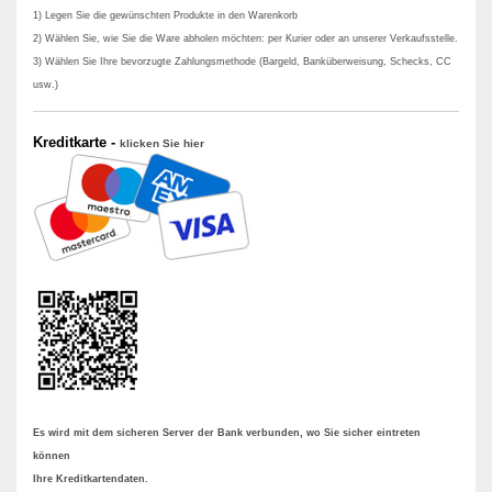
1) Legen Sie die gewünschten Produkte in den Warenkorb
2) Wählen Sie, wie Sie die Ware abholen möchten: per Kurier oder an unserer Verkaufsstelle.
3) Wählen Sie Ihre bevorzugte Zahlungsmethode (Bargeld, Banküberweisung, Schecks, CC
usw.)
Kreditkarte -
klicken Sie hier
Es wird mit dem sicheren Server der Bank verbunden, wo Sie sicher eintreten
können
Ihre Kreditkartendaten.