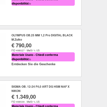
disponibilità
b>
OLYMPUS OB.25 MM 1,2 Pro DIGITAL BLACK
M.Zuiko
€ 790,00
FID 498027 - MwSt % US
Materiale Usato - Chiedi conferma
disponibilità
b>
Entdecken Sie die Geschenke
SIGMA OB. 12-24 F4,0 ART DG HSM NAF X
NIKON
€ 1.349,00
FID 498539 - MwSt % US
Materiale Usato - Chiedi conferma