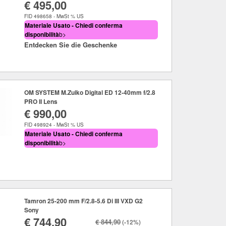
€ 495,00
FID 498658 - MwSt % US
Materiale Usato - Chiedi conferma
disponibilità
b>
Entdecken Sie die Geschenke
OM SYSTEM M.Zuiko Digital ED 12-40mm f/2.8
PRO II Lens
€ 990,00
FID 498924 - MwSt % US
Materiale Usato - Chiedi conferma
disponibilità
b>
Tamron 25-200 mm F/2.8-5.6 Di III VXD G2
Sony
€ 744,90
€ 844,90
(-12%)