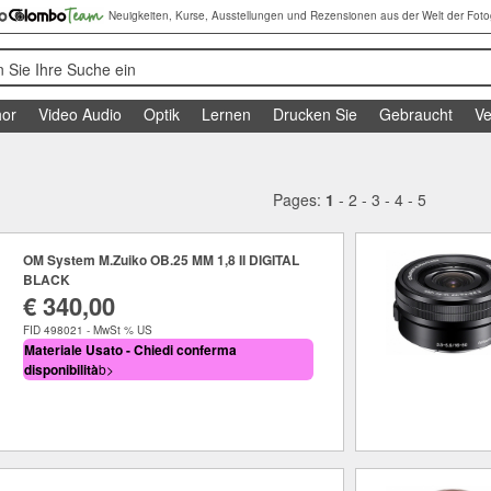
Neuigkeiten, Kurse, Ausstellungen und Rezensionen aus der Welt der Foto
 Sie Ihre Suche ein
or
Video Audio
Optik
Lernen
Drucken Sie
Gebraucht
Ve
Pages:
1
-
2
-
3
-
4
-
5
OM System M.Zuiko OB.25 MM 1,8 II DIGITAL
BLACK
€ 340,00
FID 498021 - MwSt % US
Materiale Usato - Chiedi conferma
disponibilità
b>