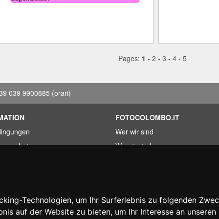
Pages:
1
-
2
-
3
-
4
-
5
39 039 9900885
(orari)
MATION
FOTOCOLOMBO.IT
dingungen
Wer wir sind
fsangebote
Wo wir sind
kete
Oeffnungszeiten
r gefunden?
Bewertungen auf Trovaprezzi
erung
Bewertungen auf Google
king-Technologien, um Ihr Surferlebnis zu folgenden Zwe
htartikel
bnis auf der Website zu bieten
,
um Ihr Interesse an unsere