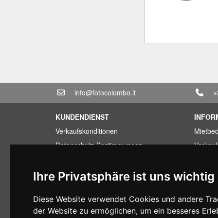
info@fotocolombo.it
+
KUNDENDIENST
INFOR
Verkaufskonditionen
Mietbe
Datenschutz-Bestimmungen
Verkau
Transport und Lieferzeiten
Sparpa
Garantiebedingungen
Billige
Ihre Privatsphäre ist uns wichtig
Zahlungsbedingungen
Finanzi
Diese Website verwendet Cookies und andere Trac
Ruecktrittsrecht
Gebrauc
der Website zu ermöglichen
,
um ein besseres Erle
MwSt-Bedingungen