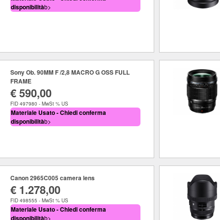
disponibilità
b>
Sony Ob. 90MM F /2,8 MACRO G OSS FULL
FRAME
€ 590,00
FID 497980 - MwSt % US
Materiale Usato - Chiedi conferma
disponibilità
b>
Canon 2965C005 camera lens
€ 1.278,00
FID 498555 - MwSt % US
Materiale Usato - Chiedi conferma
disponibilità
b>