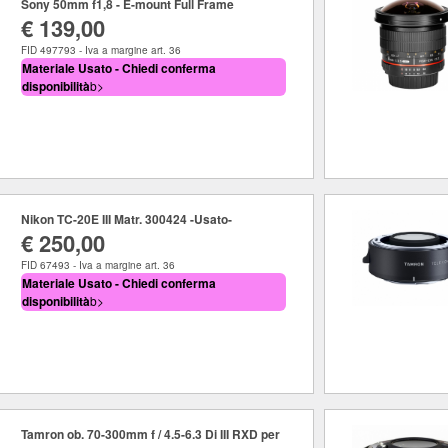
Sony 50mm f1,8 - E-mount Full Frame
€ 139,00
FID 497793 - Iva a margine art. 36
Materiale Usato - Chiedi conferma
disponibilità
b>
Nikon TC-20E III Matr. 300424 -Usato-
€ 250,00
FID 67493 - Iva a margine art. 36
Materiale Usato - Chiedi conferma
disponibilità
b>
Tamron ob. 70-300mm f / 4.5-6.3 Di III RXD per