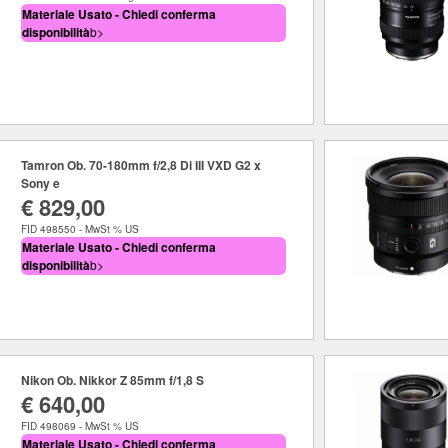
Materiale Usato - Chiedi conferma
disponibilità
b>
Tamron Ob. 70-180mm f/2,8 Di III VXD G2 x
Sony e
€ 829,00
FID 498550 - MwSt % US
Materiale Usato - Chiedi conferma
disponibilità
b>
Nikon Ob. Nikkor Z 85mm f/1,8 S
€ 640,00
FID 498069 - MwSt % US
Materiale Usato - Chiedi conferma