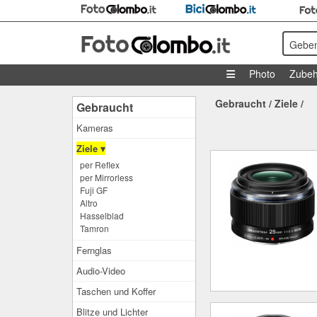
Geben
Photo
Zubeh
Gebraucht
/
Ziele
/
Gebraucht
Kameras
Ziele ▾
per Reflex
per Mirrorless
Fuji GF
Altro
Hasselblad
Tamron
Fernglas
Audio-Video
Taschen und Koffer
Blitze und Lichter