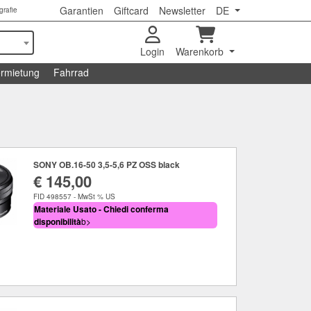
Garantien
Giftcard
Newsletter
DE
grafie
Login
Warenkorb
rmietung
Fahrrad
SONY OB.16-50 3,5-5,6 PZ OSS black
€ 145,00
FID 498557 - MwSt % US
Materiale Usato - Chiedi conferma
disponibilità
b>