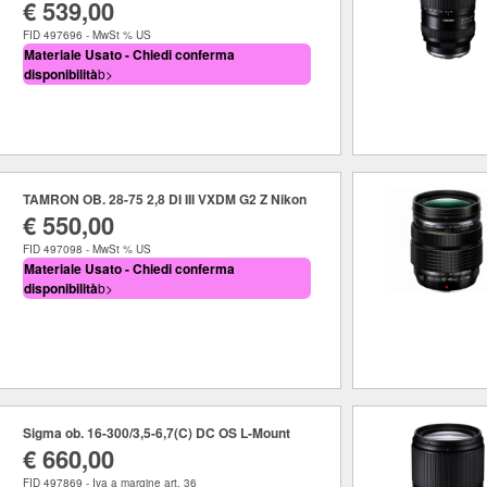
€ 539,00
FID 497696 - MwSt % US
Materiale Usato - Chiedi conferma
disponibilità
b>
TAMRON OB. 28-75 2,8 DI III VXDM G2 Z Nikon
€ 550,00
FID 497098 - MwSt % US
Materiale Usato - Chiedi conferma
disponibilità
b>
Sigma ob. 16-300/3,5-6,7(C) DC OS L-Mount
€ 660,00
FID 497869 - Iva a margine art. 36