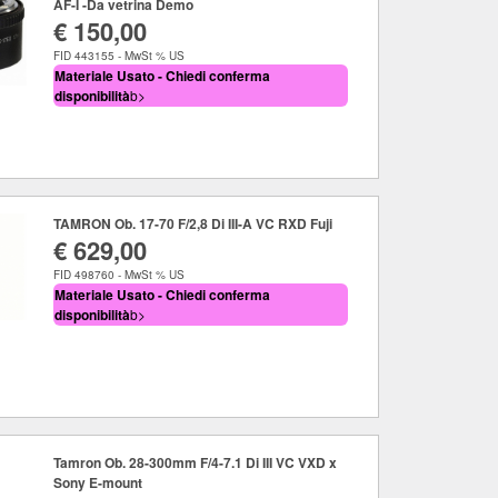
AF-I -Da vetrina Demo
€ 150,00
FID 443155 - MwSt % US
Materiale Usato - Chiedi conferma
disponibilità
b>
TAMRON Ob. 17-70 F/2,8 Di III-A VC RXD Fuji
€ 629,00
FID 498760 - MwSt % US
Materiale Usato - Chiedi conferma
disponibilità
b>
Tamron Ob. 28-300mm F/4-7.1 Di III VC VXD x
Sony E-mount