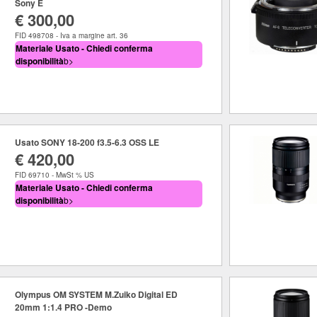
Sony E
€ 300,00
FID 498708 - Iva a margine art. 36
Materiale Usato - Chiedi conferma
disponibilità
b>
Usato SONY 18-200 f3.5-6.3 OSS LE
€ 420,00
FID 69710 - MwSt % US
Materiale Usato - Chiedi conferma
disponibilità
b>
Olympus OM SYSTEM M.Zuiko Digital ED
20mm 1:1.4 PRO -Demo