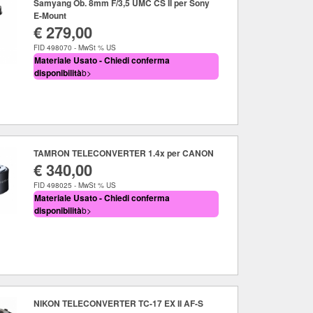
Samyang Ob. 8mm F/3,5 UMC CS II per Sony
E-Mount
€ 279,00
FID 498070 - MwSt % US
Materiale Usato - Chiedi conferma
disponibilità
b>
TAMRON TELECONVERTER 1.4x per CANON
€ 340,00
FID 498025 - MwSt % US
Materiale Usato - Chiedi conferma
disponibilità
b>
NIKON TELECONVERTER TC-17 EX II AF-S