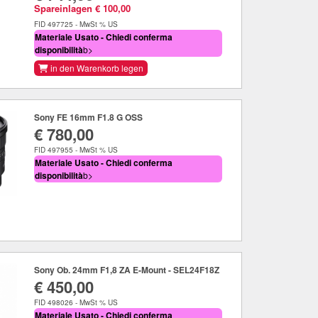
Spareinlagen € 100,00
FID 497725 - MwSt % US
Materiale Usato - Chiedi conferma
disponibilità
b>
in den Warenkorb legen
Sony FE 16mm F1.8 G OSS
€ 780,00
FID 497955 - MwSt % US
Materiale Usato - Chiedi conferma
disponibilità
b>
Sony Ob. 24mm F1,8 ZA E-Mount - SEL24F18Z
€ 450,00
FID 498026 - MwSt % US
Materiale Usato - Chiedi conferma