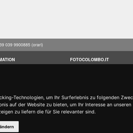
39 039 9900885
(orari)
MATION
FOTOCOLOMBO.IT
dingungen
Wer wir sind
fsangebote
Wo wir sind
kete
Oeffnungszeiten
r gefunden?
Bewertungen auf Trovaprezzi
king-Technologien, um Ihr Surferlebnis zu folgenden Zwe
erung
Bewertungen auf Google
bnis auf der Website zu bieten
,
um Ihr Interesse an unsere
htartikel
igen zu liefern die für Sie relevanter sind
.
 ändern