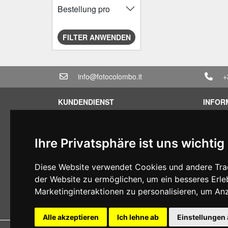
Bestellung pro
FILTER ANWENDEN
info@fotocolombo.it
+
KUNDENDIENST
INFOR
Verkaufskonditionen
Mietbe
Datenschutz-Bestimmungen
Verkau
Ihre Privatsphäre ist uns wichtig
Transport und Lieferzeiten
Sparpa
Garantiebedingungen
Billige
Diese Website verwendet Cookies und andere Trac
Zahlungsbedingungen
Finanzi
der Website zu ermöglichen
,
um ein besseres Erle
Ruecktrittsrecht
Gebrauc
Marketinginteraktionen zu personalisieren
,
um Anze
MwSt-Bedingungen
Alle akzeptieren
Ich lehne ab
Einstellungen