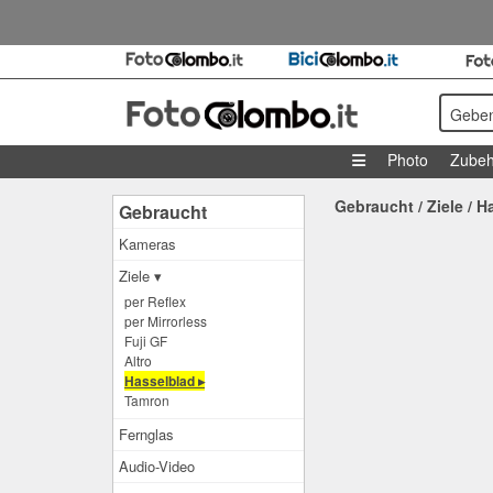
Geben
Photo
Zubeh
Gebraucht
/
Ziele
/
H
Gebraucht
Kameras
Ziele ▾
per Reflex
per Mirrorless
Fuji GF
Altro
Hasselblad ▸
Tamron
Fernglas
Audio-Video