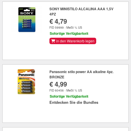
SONY MINISTILO ALCALINA AAA 1,5V
4PZ
€ 4,79
FID 59999 - MwSt % US
Sofortige Verfügbarkeit
in den Warenkorb legen
Panasonic stilo power AA alkaline 4pz.
BRONZE
€ 4,99
FID 60456 - MwSt % US
Sofortige Verfügbarkeit
Entdecken Sie die Bundles