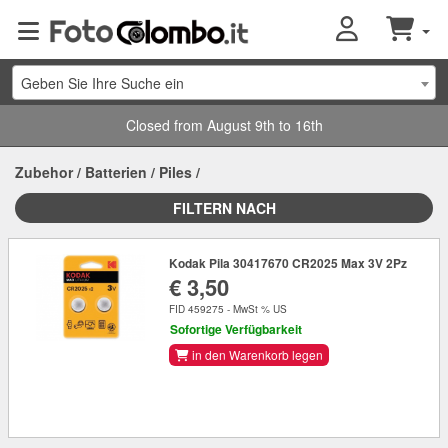
Geben Sie Ihre Suche ein
Closed from August 9th to 16th
Zubehor
/
Batterien
/
Piles
/
FILTERN NACH
Kodak Pila 30417670 CR2025 Max 3V 2Pz
€ 3,50
FID 459275 - MwSt % US
Sofortige Verfügbarkeit
in den Warenkorb legen