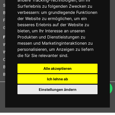
andere Tracking-Technologien, um Ihr
Sparpakete
Surferlebnis zu folgenden Zwecken zu
verbessern:
um grundlegende Funktionen
Billiger gefunden?
der Website zu ermöglichen
,
um ein
Finanzierung
besseres Erlebnis auf der Website zu
Gebrauchtartikel
bieten
,
um Ihr Interesse an unseren
FOTOCOLOMBO.IT
Produkten und Dienstleistungen zu
messen und Marketinginteraktionen zu
Wer wir sind
personalisieren
,
um Anzeigen zu liefern
Wo wir sind
die für Sie relevanter sind
.
Oeffnungszeiten
Bewertungen auf Trovaprezzi
Alle akzeptieren
Bewertungen auf Google
Ich lehne ab
Copyright © Fotocolombo Srl - Viale Verdi 95 - 23807 Merate (LC) - P. Iva
Einstellungen ändern
03298370135 - SDI: M5UXCR1
Alle Rechte vorbehalten. Eingetragene Warenzeichen und Marken sind
Eigentum ihrer jeweiligen Inhaber.
Ecommerce software by ~madcommerce