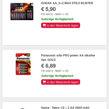
KODAK AA_6+2 MAX STILO BLISTER
€ 5,90
FID 58576 - MwSt % US
Sofortige Verfügbarkeit
in den Warenkorb legen
Panasonic stilo PRO power AA alkaline
4pz. GOLD
€ 6,89
FID 59819 - MwSt % US
Sofortige Verfügbarkeit
in den Warenkorb legen
Hama - Twice 1/2 + 2 AA 2600 mAh