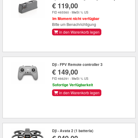
€ 119,00
FID 465560 - MwSt % US
Im Moment nicht verfügbar
Bitte um Benachrichtigung
in den Warenkorb legen
Dji - FPV Remote controller 3
€ 149,00
FID 466291 - MwSt % US
Sofortige Verfügbarkeit
in den Warenkorb legen
Dji - Avata 2 (1 batteria)