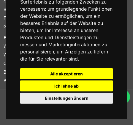
Sparpakete
Surferlebnis zu folgenden Zwecken zu
verbessern:
um grundlegende Funktionen
Billiger gefunden?
der Website zu ermöglichen
,
um ein
Finanzierung
besseres Erlebnis auf der Website zu
Gebrauchtartikel
bieten
,
um Ihr Interesse an unseren
FOTOCOLOMBO.IT
Produkten und Dienstleistungen zu
messen und Marketinginteraktionen zu
Wer wir sind
personalisieren
,
um Anzeigen zu liefern
Wo wir sind
die für Sie relevanter sind
.
Oeffnungszeiten
Bewertungen auf Trovaprezzi
Alle akzeptieren
Bewertungen auf Google
Ich lehne ab
Copyright © Fotocolombo Srl - Viale Verdi 95 - 23807 Merate (LC) - P. Iva
Einstellungen ändern
03298370135 - SDI: M5UXCR1
Alle Rechte vorbehalten. Eingetragene Warenzeichen und Marken sind
Eigentum ihrer jeweiligen Inhaber.
Ecommerce software by ~madcommerce