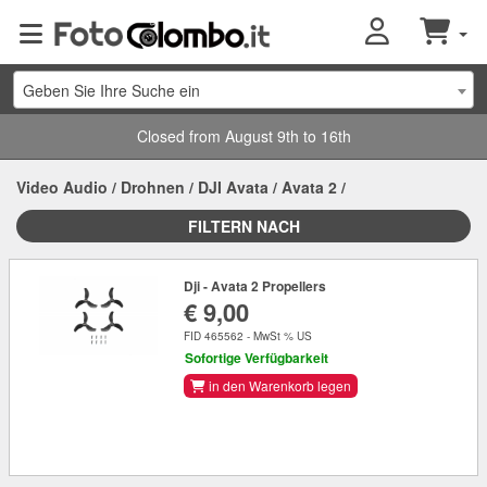
Geben Sie Ihre Suche ein
Closed from August 9th to 16th
Video Audio
/
Drohnen
/
DJI Avata
/
Avata 2
/
FILTERN NACH
Dji - Avata 2 Propellers
€ 9,00
FID 465562 - MwSt % US
Sofortige Verfügbarkeit
in den Warenkorb legen