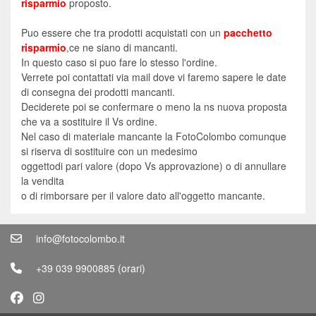
risparmio
proposto.
Puo essere che tra prodotti acquistati con un
pacchetto
risparmio
,ce ne siano di mancanti.
In questo caso si puo fare lo stesso l'ordine.
Verrete poi contattati via mail dove vi faremo sapere le date
di consegna dei prodotti mancanti.
Deciderete poi se confermare o meno la ns nuova proposta
che va a sostituire il Vs ordine.
Nel caso di materiale mancante la FotoColombo comunque
si riserva di sostituire con un medesimo
oggettodi pari valore (dopo Vs approvazione) o di annullare
la vendita
o di rimborsare per il valore dato all'oggetto mancante.
info@fotocolombo.it
+39 039 9900885
(orari)