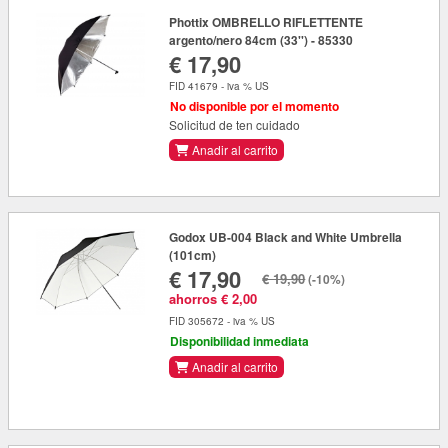
Phottix OMBRELLO RIFLETTENTE
argento/nero 84cm (33'') - 85330
€ 17,90
FID 41679 - iva % US
No disponible por el momento
Solicitud de ten cuidado
Anadir al carrito
Godox UB-004 Black and White Umbrella
(101cm)
€ 17,90
€ 19,90
(-10%)
ahorros € 2,00
FID 305672 - iva % US
Disponibilidad inmediata
Anadir al carrito