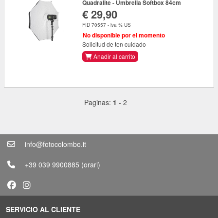
Quadralite - Umbrella Softbox 84cm
€ 29,90
FID 70557 - iva % US
No disponible por el momento
Solicitud de ten cuidado
Anadir al carrito
Paginas:
1
-
2
info@fotocolombo.it
+39 039 9900885
(orari)
SERVICIO AL CLIENTE