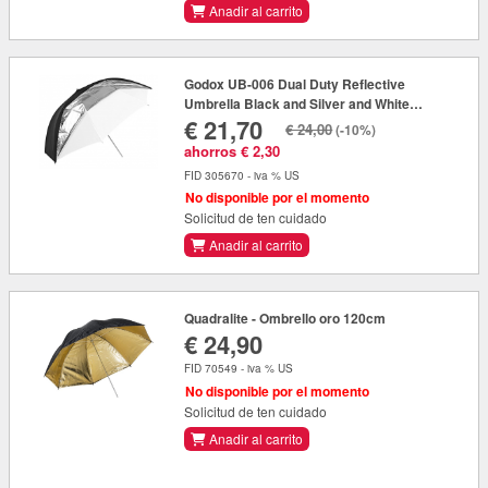
Anadir al carrito
Godox UB-006 Dual Duty Reflective
Umbrella Black and Silver and White
€ 21,70
(101cm)
€ 24,00
(-10%)
ahorros € 2,30
FID 305670 - iva % US
No disponible por el momento
Solicitud de ten cuidado
Anadir al carrito
Quadralite - Ombrello oro 120cm
€ 24,90
FID 70549 - iva % US
No disponible por el momento
Solicitud de ten cuidado
Anadir al carrito