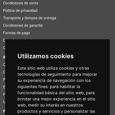
Condiciones de venta
Politica de privacidad
Transporte y tiempos de entrega
Condiciones de garantia
Formas de pago
Derecho a retirada
Condiciones de IVA
Utilizamos cookies
INFORMACIÓN
Condiciones de alquiler
Este sitio web utiliza cookies y otras
Cotizaciones
tecnologías de seguimiento para mejorar
Paquetes de ahorro
su experiencia de navegación con los
siguientes fines:
para habilitar la
Encontrado por menos?
funcionalidad básica del sitio web
,
para
Financiacion
brindar una mejor experiencia en el sitio
Uso
web
,
medir su interés en nuestros
productos y servicios y personalizar las
FOTOCOLOMBO.IT