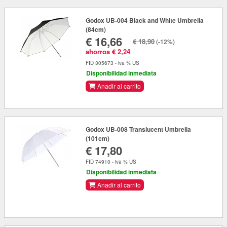
Godox UB-004 Black and White Umbrella
(84cm)
€ 16,66
€ 18,90
(-12%)
ahorros € 2,24
FID 305673 - iva % US
Disponibilidad inmediata
Anadir al carrito
Godox UB-008 Translucent Umbrella
(101cm)
€ 17,80
FID 74910 - iva % US
Disponibilidad inmediata
Anadir al carrito