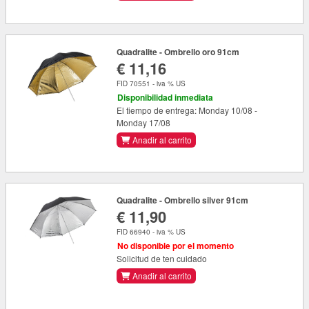
Quadralite - Ombrello oro 91cm
€ 11,16
FID 70551 - iva % US
Disponibilidad inmediata
El tiempo de entrega: Monday 10/08 -
Monday 17/08
Anadir al carrito
Quadralite - Ombrello silver 91cm
€ 11,90
FID 66940 - iva % US
No disponible por el momento
Solicitud de ten cuidado
Anadir al carrito