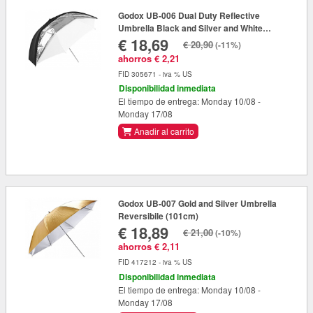
Godox UB-006 Dual Duty Reflective
Umbrella Black and Silver and White
€ 18,69
(84cm)
€ 20,90
(-11%)
ahorros € 2,21
FID 305671 - iva % US
Disponibilidad inmediata
El tiempo de entrega: Monday 10/08 -
Monday 17/08
Anadir al carrito
Godox UB-007 Gold and Silver Umbrella
Reversibile (101cm)
€ 18,89
€ 21,00
(-10%)
ahorros € 2,11
FID 417212 - iva % US
Disponibilidad inmediata
El tiempo de entrega: Monday 10/08 -
Monday 17/08