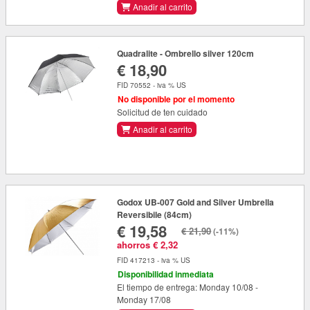
Anadir al carrito
Quadralite - Ombrello silver 120cm
€ 18,90
FID 70552 - iva % US
No disponible por el momento
Solicitud de ten cuidado
Anadir al carrito
Godox UB-007 Gold and Silver Umbrella
Reversibile (84cm)
€ 19,58
€ 21,90
(-11%)
ahorros € 2,32
FID 417213 - iva % US
Disponibilidad inmediata
El tiempo de entrega: Monday 10/08 -
Monday 17/08