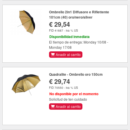
Ombrello 2in1 Diffusore e Riflettente
101cm (40) oro/nero/silver
€ 29,54
FID 41687 - iva % US
Disponibilidad inmediata
El tiempo de entrega: Monday 10/08 -
Monday 17/08
Anadir al carrito
Quadralite - Ombrello oro 150cm
€ 29,74
FID 70550 - iva % US
No disponible por el momento
Solicitud de ten cuidado
Anadir al carrito