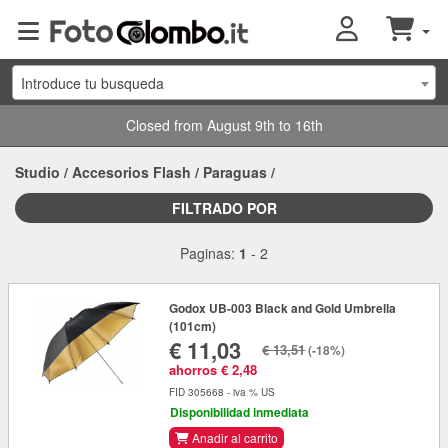
Introduce tu busqueda
Closed from August 9th to 16th
Studio
/
Accesorios Flash
/
Paraguas
/
FILTRADO POR
Paginas:
1
-
2
Godox UB-003 Black and Gold Umbrella
(101cm)
€ 11,03
€ 13,51
(-18%)
ahorros € 2,48
FID 305668 - iva % US
Disponibilidad inmediata
Anadir al carrito