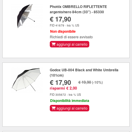
Phottix OMBRELLO RIFLETTENTE
argento/nero 84cm (33'') - 85330
€ 17,90
FID 41679 - iva % US
Non disponibile
Richiedi di essere avvisato
aggiungi al carrello
Godox UB-004 Black and White Umbrella
(101cm)
€ 17,90
€ 19,90
(-10%)
risparmi € 2,00
FID 305672 - iva % US
Disponibilità immediata
aggiungi al carrello