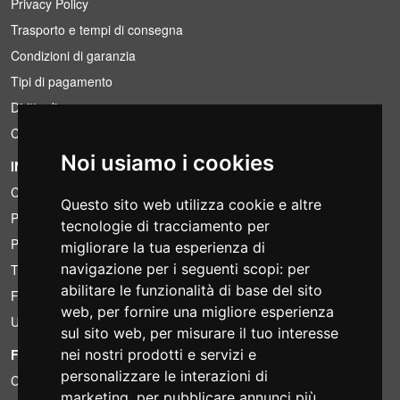
Privacy Policy
Trasporto e tempi di consegna
Condizioni di garanzia
Tipi di pagamento
Diritto di recesso
Condizioni IVA
Noi usiamo i cookies
INFORMAZIONI
Condizioni di noleggio
Questo sito web utilizza cookie e altre
Preventivi
tecnologie di tracciamento per
Pacchetti risparmio
migliorare la tua esperienza di
navigazione per i seguenti scopi:
per
Trovato a meno?
abilitare le funzionalità di base del sito
Finanziamento
web
,
per fornire una migliore esperienza
Usato
sul sito web
,
per misurare il tuo interesse
nei nostri prodotti e servizi e
FOTOCOLOMBO.IT
personalizzare le interazioni di
Chi siamo
marketing
,
per pubblicare annunci più