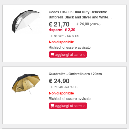
Godox UB-006 Dual Duty Reflective
Umbrella Black and Silver and White
€ 21,70
(101cm)
€ 24,00
(-10%)
risparmi € 2,30
FID 305670 - iva % US
Non disponibile
Richiedi di essere avvisato
aggiungi al carrello
Quadralite - Ombrello oro 120cm
€ 24,90
FID 70549 - iva % US
Non disponibile
Richiedi di essere avvisato
aggiungi al carrello