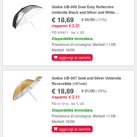
Godox UB-006 Dual Duty Reflective
Umbrella Black and Silver and White
€ 18,69
(84cm)
€ 20,90
(-11%)
risparmi € 2,21
FID 305671 - iva % US
Disponibilità immediata
Previsione di consegna: Martedi 11/08 -
Martedi 18/08
aggiungi al carrello
Godox UB-007 Gold and Silver Umbrella
Reversibile (101cm)
€ 18,89
€ 21,00
(-10%)
risparmi € 2,11
FID 417212 - iva % US
Disponibilità immediata
Previsione di consegna: Martedi 11/08 -
Martedi 18/08
aggiungi al carrello