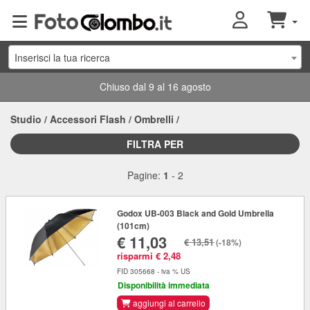
Inserisci la tua ricerca
Chiuso dal 9 al 16 agosto
Studio
/
Accessori Flash
/
Ombrelli
/
FILTRA PER
Pagine:
1
-
2
Godox UB-003 Black and Gold Umbrella
(101cm)
€ 11,03
€ 13,51
(-18%)
risparmi € 2,48
FID 305668 - iva % US
Disponibilità immediata
aggiungi al carrello