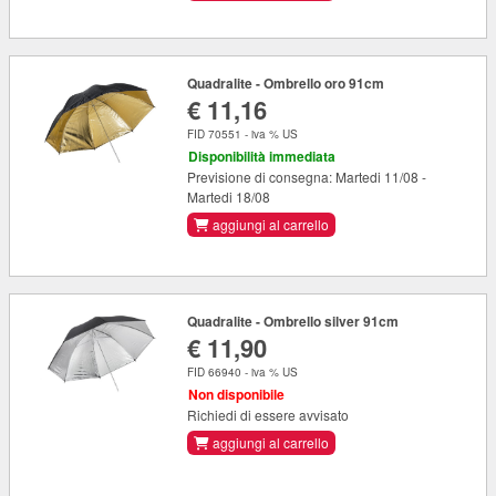
Quadralite - Ombrello oro 91cm
€ 11,16
FID 70551 - iva % US
Disponibilità immediata
Previsione di consegna: Martedi 11/08 -
Martedi 18/08
aggiungi al carrello
Quadralite - Ombrello silver 91cm
€ 11,90
FID 66940 - iva % US
Non disponibile
Richiedi di essere avvisato
aggiungi al carrello