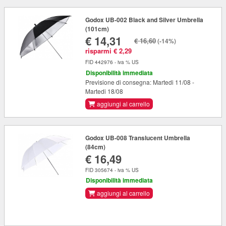
Godox UB-002 Black and Silver Umbrella
(101cm)
€ 14,31
€ 16,60
(-14%)
risparmi € 2,29
FID 442976 - iva % US
Disponibilità immediata
Previsione di consegna: Martedi 11/08 -
Martedi 18/08
aggiungi al carrello
Godox UB-008 Translucent Umbrella
(84cm)
€ 16,49
FID 305674 - iva % US
Disponibilità immediata
aggiungi al carrello