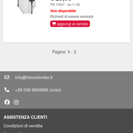
FID 70557 - iva % US
Non disponibile
Richiedi di essere avvisato
aggiungi al carrello
Pagine:
1
-
2
info@fotocolombo.it
+39 039 9900885
(orari)
ASSISTENZA CLIENTI
Condizioni di vendita