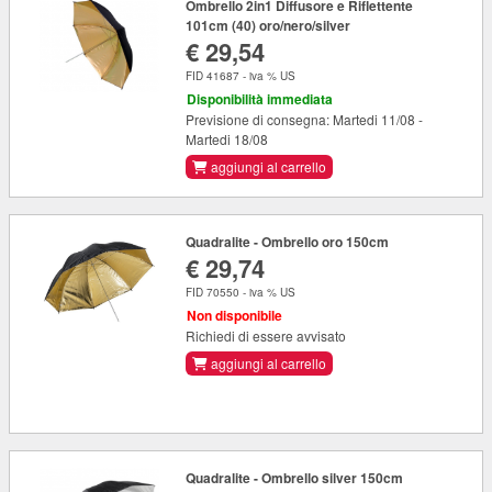
Ombrello 2in1 Diffusore e Riflettente
101cm (40) oro/nero/silver
€ 29,54
FID 41687 - iva % US
Disponibilità immediata
Previsione di consegna: Martedi 11/08 -
Martedi 18/08
aggiungi al carrello
Quadralite - Ombrello oro 150cm
€ 29,74
FID 70550 - iva % US
Non disponibile
Richiedi di essere avvisato
aggiungi al carrello
Quadralite - Ombrello silver 150cm