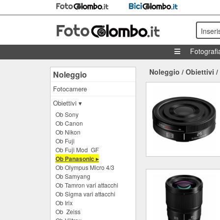
Inseri
Fotografi
Noleggio
/
Obiettivi
/
Noleggio
Fotocamere
Obiettivi ▾
Ob Sony
Ob Canon
Ob Nikon
Ob Fuji
Ob Fuji Mod GF
Ob Panasonic ▸
Ob Olympus Micro 4/3
Ob Samyang
Ob Tamron vari attacchi
Ob Sigma vari attacchi
Ob Irix
Ob Zeiss