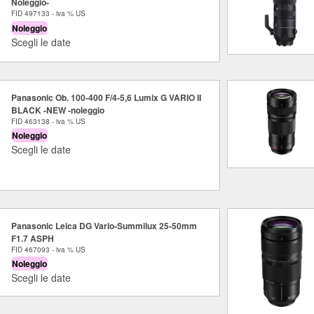
Noleggio-
FID 497133 - iva % US
Noleggio
Scegli le date
Panasonic Ob. 100-400 F/4-5,6 Lumix G VARIO II
BLACK -NEW -noleggio
FID 463138 - iva % US
Noleggio
Scegli le date
Panasonic Leica DG Vario-Summilux 25-50mm
F1.7 ASPH
FID 467093 - iva % US
Noleggio
Scegli le date