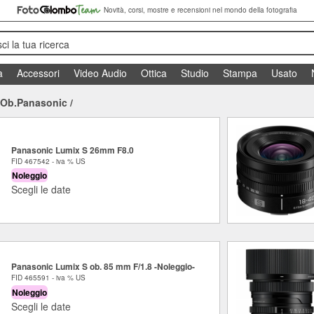
Novità, corsi, mostre e recensioni nel mondo della fotografia
sci la tua ricerca
a
Accessori
Video Audio
Ottica
Studio
Stampa
Usato
Ob.Panasonic
/
Panasonic Lumix S 26mm F8.0
FID 467542 - iva % US
Noleggio
Scegli le date
Panasonic Lumix S ob. 85 mm F/1.8 -Noleggio-
FID 465591 - iva % US
Noleggio
Scegli le date