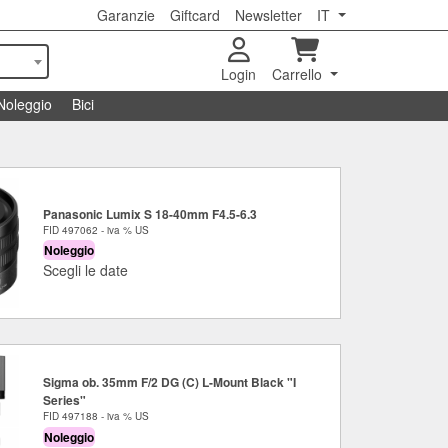
Garanzie
Giftcard
Newsletter
IT
Login
Carrello
Noleggio
Bici
Panasonic Lumix S 18-40mm F4.5-6.3
FID 497062 - iva % US
Noleggio
Scegli le date
Sigma ob. 35mm F/2 DG (C) L-Mount Black "I
Series"
FID 497188 - iva % US
Noleggio