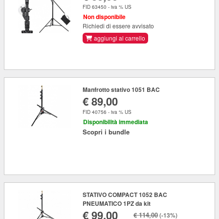
FID 63450 - iva % US
Non disponibile
Richiedi di essere avvisato
aggiungi al carrello
Manfrotto stativo 1051 BAC
€ 89,00
FID 40756 - iva % US
Disponibilità immediata
Scopri i bundle
STATIVO COMPACT 1052 BAC
PNEUMATICO 1PZ da kit
€ 99,00
€ 114,00
(-13%)