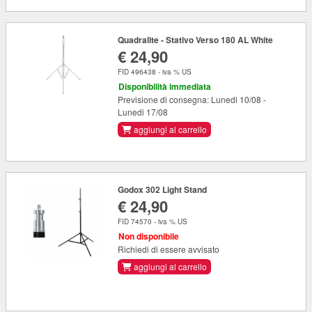
Quadralite - Stativo Verso 180 AL White
€ 24,90
FID 496438 - iva % US
Disponibilità immediata
Previsione di consegna: Lunedi 10/08 -
Lunedi 17/08
aggiungi al carrello
Godox 302 Light Stand
€ 24,90
FID 74570 - iva % US
Non disponibile
Richiedi di essere avvisato
aggiungi al carrello