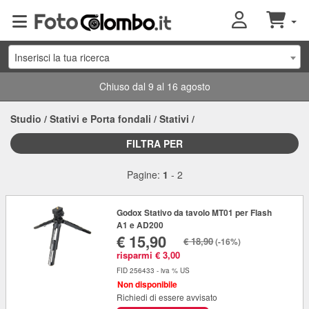
Inserisci la tua ricerca
Chiuso dal 9 al 16 agosto
Studio
/
Stativi e Porta fondali
/
Stativi
/
FILTRA PER
Pagine:
1
-
2
Godox Stativo da tavolo MT01 per Flash
A1 e AD200
€ 15,90
€ 18,90
(-16%)
risparmi € 3,00
FID 256433 - iva % US
Non disponibile
Richiedi di essere avvisato