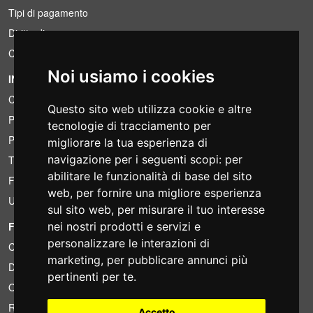
Tipi di pagamento
Diritto di recesso
Condizioni IVA
Noi usiamo i cookies
INFORMAZIONI
Condizioni di noleggio
Questo sito web utilizza cookie e altre
Preventivi
tecnologie di tracciamento per
Pacchetti risparmio
migliorare la tua esperienza di
navigazione per i seguenti scopi:
per
Trovato a meno?
abilitare le funzionalità di base del sito
Finanziamento
web
,
per fornire una migliore esperienza
Usato
sul sito web
,
per misurare il tuo interesse
nei nostri prodotti e servizi e
FOTOCOLOMBO.IT
personalizzare le interazioni di
Chi siamo
marketing
,
per pubblicare annunci più
Dove siamo
pertinenti per te
.
Orari di negozio
Recensioni su Trovaprezzi
Accetto