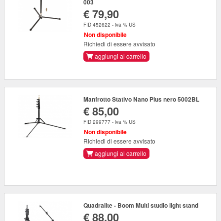
003
€ 79,90
FID 452622 - iva % US
Non disponibile
Richiedi di essere avvisato
aggiungi al carrello
Manfrotto Stativo Nano Plus nero 5002BL
€ 85,00
FID 299777 - iva % US
Non disponibile
Richiedi di essere avvisato
aggiungi al carrello
Quadralite - Boom Multi studio light stand
€ 88,00