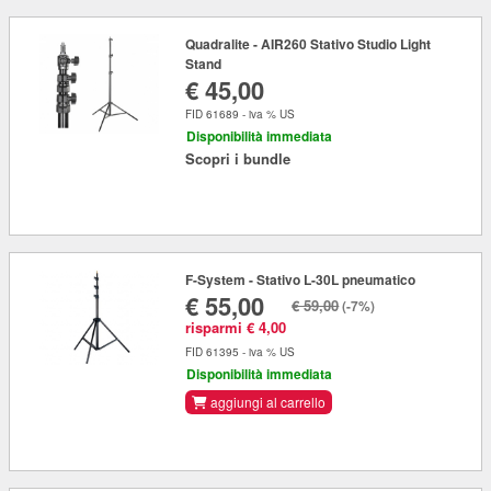
Quadralite - AIR260 Stativo Studio Light
Stand
€ 45,00
FID 61689 - iva % US
Disponibilità immediata
Scopri i bundle
F-System - Stativo L-30L pneumatico
€ 55,00
€ 59,00
(-7%)
risparmi € 4,00
FID 61395 - iva % US
Disponibilità immediata
aggiungi al carrello