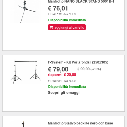
Manfrotto NANO BLACK STAND 5001B-1
€ 76,01
FID 41022 - iva % US
Disponibilità immediata
aggiungi al carrello
F-System - Kit Portafondali (250x305)
€ 79,00
€ 99,00
(-20%)
risparmi € 20,00
FID 60584 - iva % US
Disponibilità immediata
Scopri gli omaggi
Manfrotto Stativo backlite nero con base