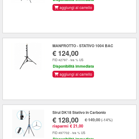
aggiungi al carrello
MANFROTTO - STATIVO 1004 BAC
€ 124,00
FID 42797 - iva % US
Disponibilità immediata
aggiungi al carrello
Sirui DK18 Stativo in Carbonio
€ 128,00
€ 149,00
(-14%)
risparmi € 21,00
FID 497702 - iva % US