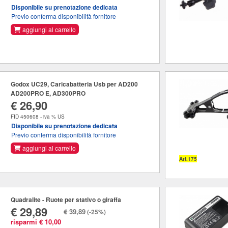
Disponibile su prenotazione dedicata
Previo conferma disponibilità fornitore
aggiungi al carrello
Godox UC29, Caricabatteria Usb per AD200
AD200PRO E, AD300PRO
€ 26,90
FID 450608 - iva % US
Disponibile su prenotazione dedicata
Previo conferma disponibilità fornitore
aggiungi al carrello
Art.175
Quadralite - Ruote per stativo o giraffa
€ 29,89
€ 39,89
(-25%)
risparmi € 10,00