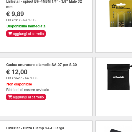
Linkstar - spigot BH-4M8M 1/4" - 3/8" Male 32
mm
€ 9,89
FID 70917 - iva % US
Disponibilità immediata
aggiungi al carrello
Godox otturatore a lamelle SA-07 per S-30
€ 12,00
FID 256436 - iva % US
Non disponibile
Richiedi di essere avvisato
aggiungi al carrello
Linkstar - Pinza Clamp SA-C Larga