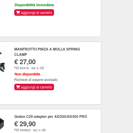
Disponibilità immediata
aggiungi al carrello
MANFROTTO PINZA A MOLLA SPRING
CLAMP
€ 27,00
FID 63416 - iva % US
Non disponibile
Richiedi di essere avvisato
aggiungi al carrello
Godox C29 adapter per AD200/AD300 PRO
€ 29,90
FID 450623 - iva % US