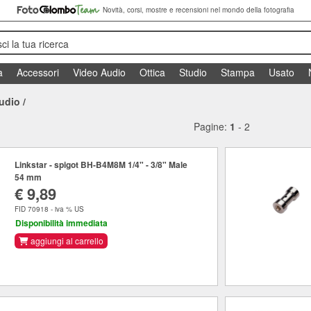
Novità, corsi, mostre e recensioni nel mondo della fotografia
sci la tua ricerca
a
Accessori
Video Audio
Ottica
Studio
Stampa
Usato
udio
/
Pagine:
1
-
2
Linkstar - spigot BH-B4M8M 1/4" - 3/8" Male
54 mm
€ 9,89
FID 70918 - iva % US
Disponibilità immediata
aggiungi al carrello