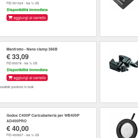
FID 301024 - iva % US
Disponibilità immediata
aggiungi al carrello
Manfrotto - Nano clamp 386B
€ 33,09
FID 65578 - iva % US
Disponibilità immediata
aggiungi al carrello
possibile prodotto in bulk
Godox C400P Caricabatteria per WB400P
AD400PRO
€ 40,00
FID 450607 - iva % US