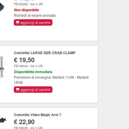
FID 65392 - iva % US
Non disponibile
Richiedi di essere avvisato
aggiungi al carrello
Commlite LARGE SIZE CRAB CLAMP
€ 19,50
FID 59045 - iva % US
Disponibilità immediata
Previsione di consegna: Martedi 11/08 - Martedi
18/08
aggiungi al carrello
Commlite Video Magic Arm 7
€ 22,90
FID 59025 - iva % US