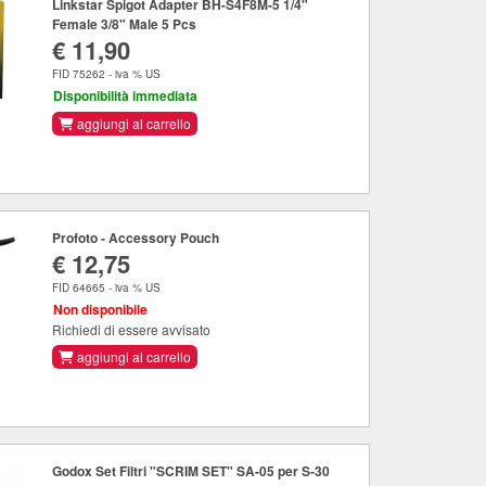
Linkstar Spigot Adapter BH-S4F8M-5 1/4"
Female 3/8" Male 5 Pcs
€ 11,90
FID 75262 - iva % US
Disponibilità immediata
aggiungi al carrello
Profoto - Accessory Pouch
€ 12,75
FID 64665 - iva % US
Non disponibile
Richiedi di essere avvisato
aggiungi al carrello
Godox Set Filtri "SCRIM SET" SA-05 per S-30