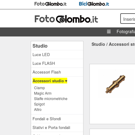
Inseri
Fotografi
Studio
/
Accessori st
Studio
Luce LED
Luce FLASH
Accessori Flash
Accessori studio ▾
Clamp
Magic Arm
Staffe micrometriche
Spigot
Altro
Fondali e Sfondi
Stativi e Porta fondali