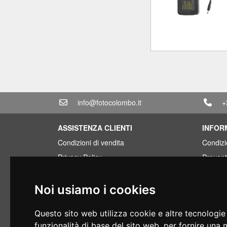
info@fotocolombo.it
+
ASSISTENZA CLIENTI
INFOR
Condizioni di vendita
Condizi
Privacy Policy
Prevent
Trasporto e tempi di consegna
Pacchet
Condizioni di garanzia
Trovat
Noi usiamo i cookies
Tipi di pagamento
Finanz
Questo sito web utilizza cookie e altre tecnologie
Diritto di recesso
Usato
funzionalità di base del sito web
,
per fornire una 