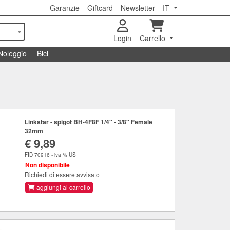
Garanzie
Giftcard
Newsletter
IT
Login
Carrello
Noleggio
Bici
Linkstar - spigot BH-4F8F 1/4" - 3/8" Female
32mm
€ 9,89
FID 70916 - iva % US
Non disponibile
Richiedi di essere avvisato
aggiungi al carrello