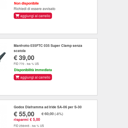
Non disponibile
Richiedi di essere avvisato
aggiungi al carrello
Manfrotto 035FTC 035 Super Clamp senza
scatola
€ 39,00
FID 770 - iva % US
Disponibilità immediata
aggiungi al carrello
Godox Diaframma ad Iride SA-06 per S-30
€ 55,00
€ 60,00
(-8%)
risparmi € 5,00
FID 256445 - iva % US