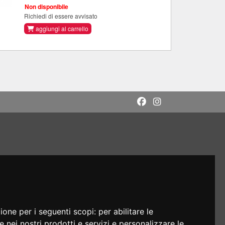
Non disponibile
Richiedi di essere avvisato
aggiungi al carrello
zione per i seguenti scopi:
per abilitare le
e nei nostri prodotti e servizi e personalizzare le