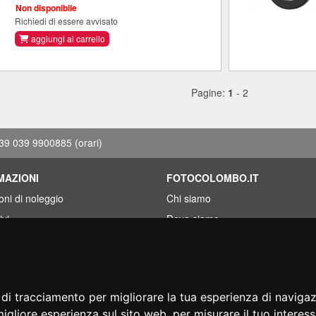
Non disponibile
Richiedi di essere avvisato
aggiungi al carrello
Pagine:
1
-
2
39 039 9900885
(orari)
MAZIONI
FOTOCOLOMBO.IT
oni di noleggio
Chi siamo
ivi
Dove siamo
ti risparmio
Orari di negozio
o a meno?
Recensioni su Trovaprezzi
iamento
Recensioni su Google
 di tracciamento per migliorare la tua esperienza di naviga
migliore esperienza sul sito web
,
per misurare il tuo interess