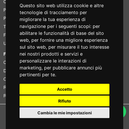
Condizioni di noleggio
Questo sito web utilizza cookie e altre
Preventivi
tecnologie di tracciamento per
Pacchetti risparmio
migliorare la tua esperienza di
navigazione per i seguenti scopi:
per
Trovato a meno?
abilitare le funzionalità di base del sito
Finanziamento
web
,
per fornire una migliore esperienza
Usato
sul sito web
,
per misurare il tuo interesse
nei nostri prodotti e servizi e
FOTOCOLOMBO.IT
personalizzare le interazioni di
Chi siamo
marketing
,
per pubblicare annunci più
Dove siamo
pertinenti per te
.
Orari di negozio
Recensioni su Trovaprezzi
Accetto
Recensioni su Google
Rifiuto
Copyright © Fotocolombo Srl - Viale Verdi 95 - 23807 Merate (LC) - P. Iva
Cambia le mie impostazioni
03298370135 - SDI: M5UXCR1
Tutti i diritti riservati. Marchi registrati e segni distintivi sono di proprietà dei
rispettivi titolari.