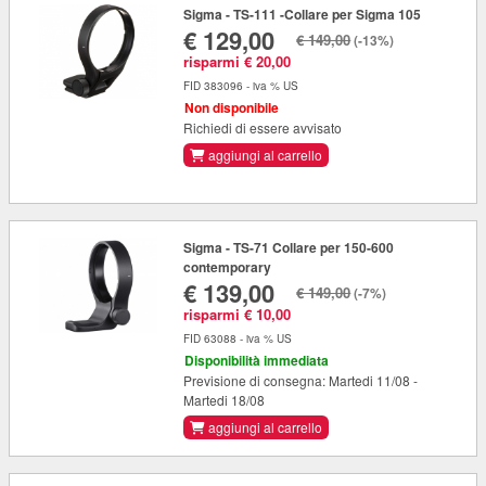
Sigma - TS-111 -Collare per Sigma 105
€ 129,00
€ 149,00
(-13%)
risparmi € 20,00
FID 383096 - iva % US
Non disponibile
Richiedi di essere avvisato
aggiungi al carrello
Sigma - TS-71 Collare per 150-600
contemporary
€ 139,00
€ 149,00
(-7%)
risparmi € 10,00
FID 63088 - iva % US
Disponibilità immediata
Previsione di consegna: Martedi 11/08 -
Martedi 18/08
aggiungi al carrello