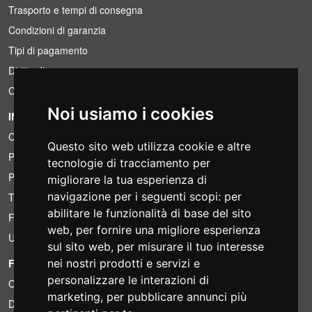
Trasporto e tempi di consegna
Condizioni di garanzia
Tipi di pagamento
Diritto di recesso
Condizioni IVA
Noi usiamo i cookies
INFORMAZIONI
Condizioni di noleggio
Questo sito web utilizza cookie e altre
Preventivi
tecnologie di tracciamento per
Pacchetti risparmio
migliorare la tua esperienza di
navigazione per i seguenti scopi:
per
Trovato a meno?
abilitare le funzionalità di base del sito
Finanziamento
web
,
per fornire una migliore esperienza
Usato
sul sito web
,
per misurare il tuo interesse
nei nostri prodotti e servizi e
FOTOCOLOMBO.IT
personalizzare le interazioni di
Chi siamo
marketing
,
per pubblicare annunci più
Dove siamo