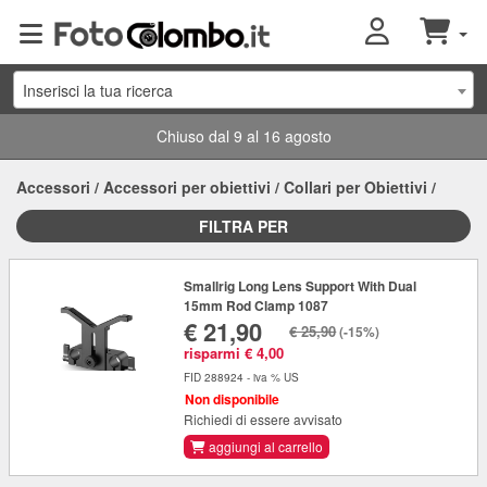
Inserisci la tua ricerca
Chiuso dal 9 al 16 agosto
Accessori
/
Accessori per obiettivi
/
Collari per Obiettivi
/
FILTRA PER
Smallrig Long Lens Support With Dual
15mm Rod Clamp 1087
€ 21,90
€ 25,90
(-15%)
risparmi € 4,00
FID 288924 - iva % US
Non disponibile
Richiedi di essere avvisato
aggiungi al carrello