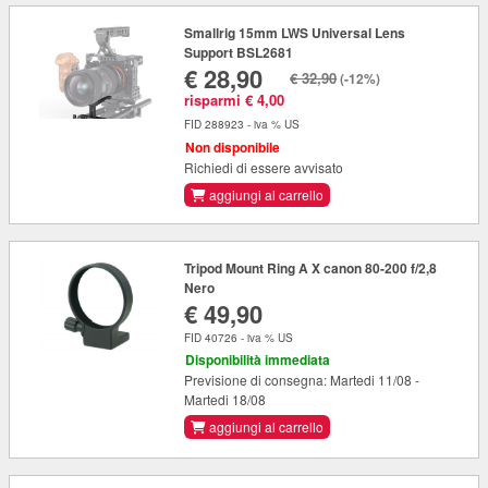
Smallrig 15mm LWS Universal Lens
Support BSL2681
€ 28,90
€ 32,90
(-12%)
risparmi € 4,00
FID 288923 - iva % US
Non disponibile
Richiedi di essere avvisato
aggiungi al carrello
Tripod Mount Ring A X canon 80-200 f/2,8
Nero
€ 49,90
FID 40726 - iva % US
Disponibilità immediata
Previsione di consegna: Martedi 11/08 -
Martedi 18/08
aggiungi al carrello