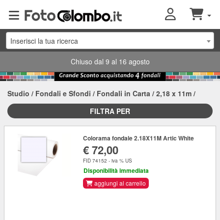
Inserisci la tua ricerca
Chiuso dal 9 al 16 agosto
Studio
/
Fondali e Sfondi
/
Fondali in Carta
/
2,18 x 11m
/
FILTRA PER
Colorama fondale 2.18X11M Artic White
€ 72,00
FID 74152 - iva % US
Disponibilità immediata
aggiungi al carrello