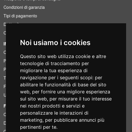
Condizioni di garanzia
Tipi di pagamento
Diritto di recesso
Condizioni IVA
Noi usiamo i cookies
INFORMAZIONI
Condizioni di noleggio
Questo sito web utilizza cookie e altre
Preventivi
tecnologie di tracciamento per
Pacchetti risparmio
migliorare la tua esperienza di
navigazione per i seguenti scopi:
per
Trovato a meno?
abilitare le funzionalità di base del sito
Finanziamento
web
,
per fornire una migliore esperienza
Usato
sul sito web
,
per misurare il tuo interesse
FOTOCOLOMBO.IT
nei nostri prodotti e servizi e
personalizzare le interazioni di
Chi siamo
marketing
,
per pubblicare annunci più
Dove siamo
pertinenti per te
.
Orari di negozio