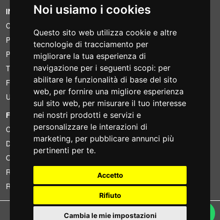
Noi usiamo i cookies
INFORMAZIONI
Condizioni di noleggio
Questo sito web utilizza cookie e altre
Preventivi
tecnologie di tracciamento per
Pacchetti risparmio
migliorare la tua esperienza di
navigazione per i seguenti scopi:
per
Trovato a meno?
abilitare le funzionalità di base del sito
Finanziamento
web
,
per fornire una migliore esperienza
Usato
sul sito web
,
per misurare il tuo interesse
FOTOCOLOMBO.IT
nei nostri prodotti e servizi e
personalizzare le interazioni di
Chi siamo
marketing
,
per pubblicare annunci più
Dove siamo
pertinenti per te
.
Orari di negozio
Recensioni su Trovaprezzi
Accetto
Recensioni su Google
Rifiuto
Copyright © Fotocolombo Srl - Viale Verdi 95 - 23807 Merate (LC) - P. Iva
Cambia le mie impostazioni
03298370135 - SDI: M5UXCR1