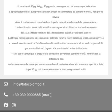
*Il termine di 30gg ,60gg, 90gg per la consegna etc..è¨ comunque indicativo
e specificatamente i 30gg vale solo per articoli in comme
rcio da almeno 6 mesi, non per le
novità
dove il rimborsolo si puo chiedere dopo la data di scadenza della prenotazione.
Le date di arrivo merce indicate si basano su previsioni di arrivo fornite direttamente
dalla Casa Madre o stimate dalla fotocolombo sulla base del trend storico.
L'effettiva consegna presso i ns. magazzini potrebbe tuttavia essere prorogata senza alcun preavviso
a causa di eventi esterni.La FotoColombo ed i suoi fornitori non sono in alcun modo responsabili
per eventuali ritardi rispetto alle previsioni di arrivo ivi indicate
**Nel caso comunque il prezzo e le condizioni di vendita cambino verrà rimborsata la
differenza con
un buonosconto da usare per un nuovo ordine di materiale elencato in un una specifica lista,
dopo 30 gg dal ricevimento merce.Non vengono resi soldi.
info@fotocolombo.it
+39 039 9900885
(orari)