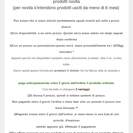
prodotti novita
(per novita s'intendono prodotti usciti da meno di 6 mesi)
Puo essere che ci siano articoli perfettamente uguali inseriti più volte a prezzi
diversi:
1)Con disponibilità a un certo prezzo -Questo verra evaso subito nei tempi segnati
dopo conferma
2)Con un prezzo su prenotazione:questo verrà evaso presumibilmente tra i 10/30gg
lavorativi *
Appunto perchè non disponibile il prodotto viene ulteriormente scontato, oltre il ns. sconto
solito.
Nasce quindi questa formula per
premiare il cliente
che ha fiducia nella ns azienda e
paga anticipatamente entro 2 giorni dall'ordine il prodotto ordinato
.
Cosi facendo si ottengono
2 vantaggi:
1)Si blocca il prezzo, quindi si evitano aumenti di prezzo.
Non pagando entro 2 giorni l'ordine o viene dato solo un acconto il prezzo non
viene bloccato **
2)Pagando invece entro 2 giorni dall'ordine ,si viene messi in una lista di con
priorità d'evasione
avendo appunto già effettuato il pagamento.