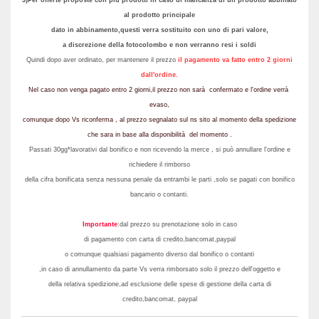
3)Per offerte proposte con piu prodotti in caso di mancanza di un prodotto abbinato
al prodotto principale
dato in abbinamento,questi verra sostituito con uno di pari valore,
a discrezione della fotocolombo e non verranno resi i soldi
Quindi dopo aver ordinato, per mantenere il prezzo
il pagamento va fatto entro 2 giorni
dall'ordine.
Nel caso non venga pagato entro 2 giorni,il prezzo non sarà confermato e l'ordine verrà
evaso,
comunque dopo Vs riconferma , al prezzo segnalato sul ns sito al momento della spedizione
che sara in base alla disponibilità del momento .
Passati 30gg*lavorativi dal bonifico e non ricevendo la merce , si può annullare l'ordine e
richiedere il rimborso
della cifra bonificata senza nessuna penale da entrambi le parti ,solo se pagati con bonifico
bancario o contanti.
Importante
:dal prezzo su prenotazione solo in caso
di pagamento con carta di credito,bancomat,paypal
o comunque qualsiasi pagamento diverso dal bonifico o contanti
,
in caso di annullamento da parte Vs verra rimborsato solo il prezzo dell'oggetto e
della relativa spedizione,ad esclusione delle spese di gestione della carta di
credito,bancomat, paypal