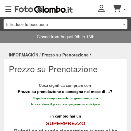
Introduce tu busqueda
Closed from August 9th to 16th
INFORMACIÓN
/
Prezzo su Prenotazione
/
Prezzo su Prenotazione
Cosa significa comprare con
onsegna nel mese di ...?
Prezzo su prenotazione o c
Significa semplicemente programmare prima
bloccandone il prezzo
con pagamento anticipato
in cambio hai un
SUPERPREZZO
Quindi se si vuole risparmiare e non si ha