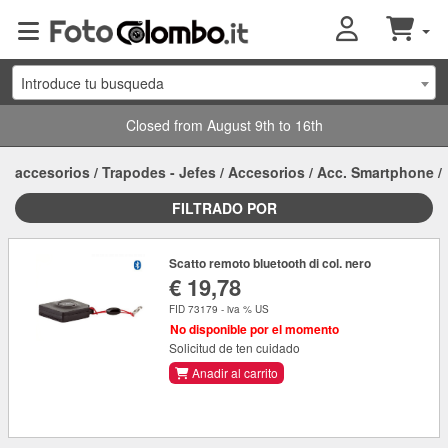
Introduce tu busqueda
Closed from August 9th to 16th
accesorios
/
Trapodes - Jefes
/
Accesorios
/
Acc. Smartphone
/
FILTRADO POR
Scatto remoto bluetooth di col. nero
€ 19,78
FID 73179 - iva % US
No disponible por el momento
Solicitud de ten cuidado
Anadir al carrito