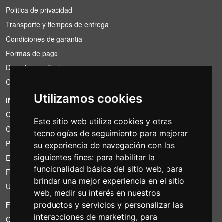
Politica de privacidad
Transporte y tiempos de entrega
Condiciones de garantia
Formas de pago
Derecho a retirada
Condiciones de IVA
Utilizamos cookies
INFORMACIÓN
Condiciones de alquiler
Este sitio web utiliza cookies y otras
Cotizaciones
tecnologías de seguimiento para mejorar
Paquetes de ahorro
su experiencia de navegación con los
siguientes fines:
para habilitar la
Encontrado por menos?
funcionalidad básica del sitio web
,
para
Financiacion
brindar una mejor experiencia en el sitio
Uso
web
,
medir su interés en nuestros
FOTOCOLOMBO.IT
productos y servicios y personalizar las
interacciones de marketing
,
para
Quienes somos