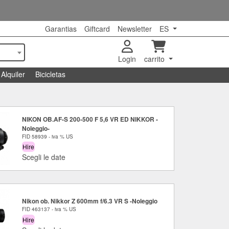
Garantias
Giftcard
Newsletter
ES
Login
carrito
Alquiler
Bicicletas
NIKON OB.AF-S 200-500 F 5,6 VR ED NIKKOR -
Noleggio-
FID 58939 - iva % US
Hire
Scegli le date
Nikon ob. Nikkor Z 600mm f/6.3 VR S -Noleggio
FID 463137 - iva % US
Hire