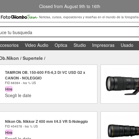
Closed from August 9th to 16th
Noticias, cursos, exposiciones y reseñas en el mundo de la fotografía
duce tu busqueda
ccesorios
Video Audio
Optica
Studio
Impresoras
Usado
Ob.Nikon
/
Supertele
/
TAMRON OB. 150-600 F/5-6,3 Di VC USD G2 x
CANON - NOLEGGIO
FID 68384 - iva % US
Hire
Scegli le date
Nikon Ob. Nikkor Z 400 mm f/4.5 VR S-Noleggio
FID 454578 - iva % US
Hire
Scegli le date