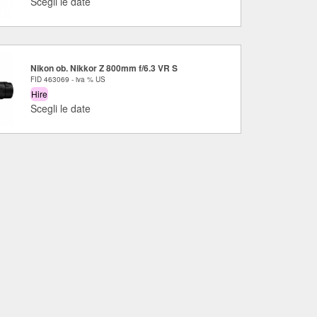
Scegli le date
Nikon ob. Nikkor Z 800mm f/6.3 VR S
FID 463069 - iva % US
Hire
Scegli le date