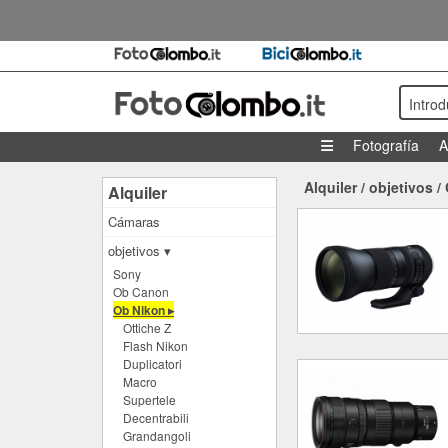
Intro
Fotografía
A
Alquiler
/
objetivos
/
Alquiler
Cámaras
objetivos ▾
Sony
Ob Canon
Ob Nikon ▸
Ottiche Z
Flash Nikon
Duplicatori
Macro
Supertele
Decentrabili
Grandangoli