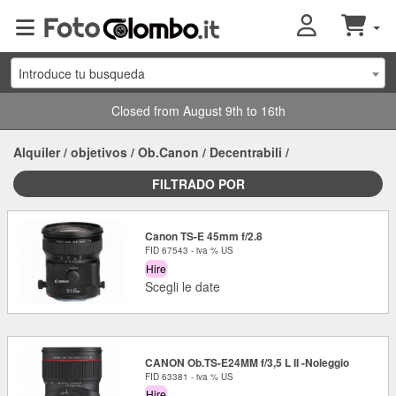
Introduce tu busqueda
Closed from August 9th to 16th
Alquiler
/
objetivos
/
Ob.Canon
/
Decentrabili
/
FILTRADO POR
Canon TS-E 45mm f/2.8
FID 67543 - iva % US
Hire
Scegli le date
CANON Ob.TS-E24MM f/3,5 L II -Noleggio
FID 63381 - iva % US
Hire