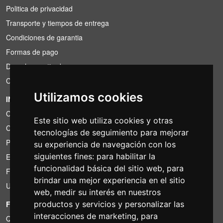
Politica de privacidad
Transporte y tiempos de entrega
Condiciones de garantia
Formas de pago
Derecho a retirada
Condiciones de IVA
Utilizamos cookies
INFORMACIÓN
Condiciones de alquiler
Este sitio web utiliza cookies y otras
Cotizaciones
tecnologías de seguimiento para mejorar
Paquetes de ahorro
su experiencia de navegación con los
siguientes fines:
para habilitar la
Encontrado por menos?
funcionalidad básica del sitio web
,
para
Financiacion
brindar una mejor experiencia en el sitio
Uso
web
,
medir su interés en nuestros
FOTOCOLOMBO.IT
productos y servicios y personalizar las
interacciones de marketing
,
para
Quienes somos