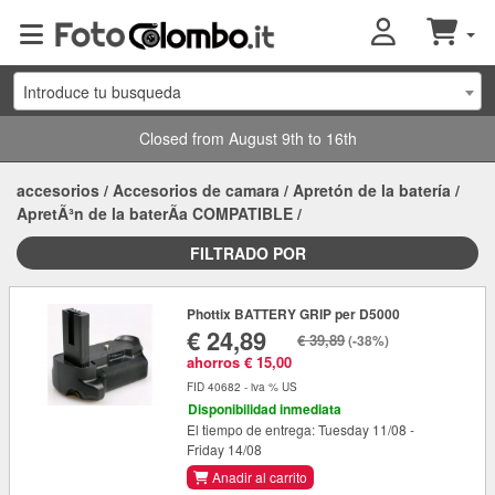
Introduce tu busqueda
Closed from August 9th to 16th
accesorios
/
Accesorios de camara
/
Apretón de la batería
/
ApretÃ³n de la baterÃ­a COMPATIBLE
/
FILTRADO POR
Phottix BATTERY GRIP per D5000
€ 24,89
€ 39,89
(-38%)
ahorros € 15,00
FID 40682 - iva % US
Disponibilidad inmediata
El tiempo de entrega: Tuesday 11/08 -
Friday 14/08
Anadir al carrito