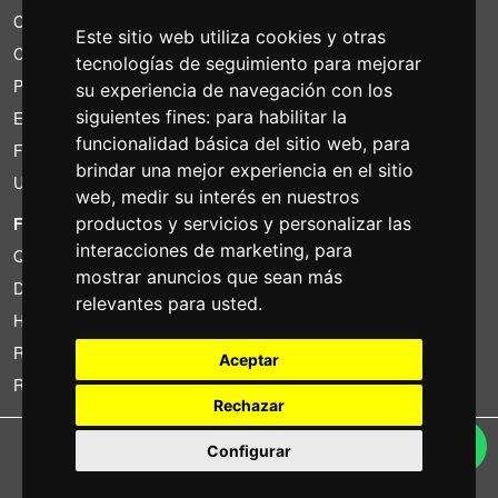
Condiciones de alquiler
Este sitio web utiliza cookies y otras
Cotizaciones
tecnologías de seguimiento para mejorar
Paquetes de ahorro
su experiencia de navegación con los
siguientes fines:
para habilitar la
Encontrado por menos?
funcionalidad básica del sitio web
,
para
Financiacion
brindar una mejor experiencia en el sitio
Uso
web
,
medir su interés en nuestros
productos y servicios y personalizar las
FOTOCOLOMBO.IT
interacciones de marketing
,
para
Quienes somos
mostrar anuncios que sean más
Donde estamos
relevantes para usted
.
Horario de la tienda
Resenas sobre Trovaprezzi
Aceptar
Resenas sobre Google
Rechazar
Copyright © Fotocolombo Srl - Viale Verdi 95 - 23807 Merate (LC) - P. Iva
Configurar
03298370135 - SDI: M5UXCR1
Tutti i diritti riservati. Marchi registrati e segni distintivi sono di proprietà dei