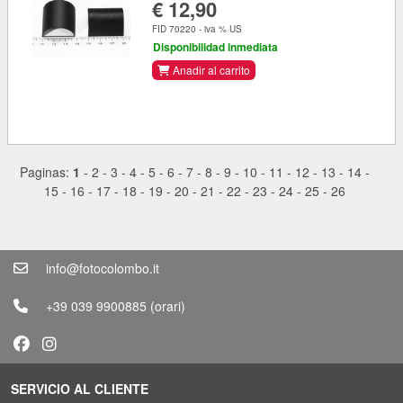
€ 12,90
FID 70220 - iva % US
Disponibilidad inmediata
Anadir al carrito
Paginas:
1
-
2
-
3
-
4
-
5
-
6
-
7
-
8
-
9
-
10
-
11
-
12
-
13
-
14
-
15
-
16
-
17
-
18
-
19
-
20
-
21
-
22
-
23
-
24
-
25
-
26
info@fotocolombo.it
+39 039 9900885
(orari)
SERVICIO AL CLIENTE