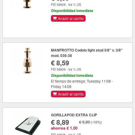
FID 58828 - iva % US
Disponibilidad inmediata
Anadir al carrito
MANFROTTO Codolo light stud 5/8'' v. 3/8''
mod. 036-38
€ 8,59
FID 58829 - iva % US
Disponibilidad inmediata
El tiempo de entrega: Tuesday 11/08 -
Friday 14/08
Anadir al carrito
GORILLAPOD EXTRA CLIP
€ 8,89
€ 9,89
(-10%)
ahorros € 1,00
FID 40535 - iva % US