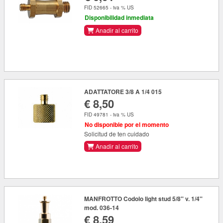
FID 52665 - iva % US
Disponibilidad inmediata
Anadir al carrito
ADATTATORE 3/8 A 1/4 015
€ 8,50
FID 49781 - iva % US
No disponible por el momento
Solicitud de ten cuidado
Anadir al carrito
MANFROTTO Codolo light stud 5/8'' v. 1/4''
mod. 036-14
€ 8,59