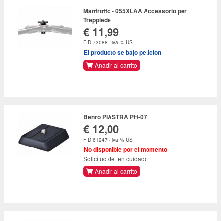
Manfrotto - 055XLAA Accessorio per
Treppiede
€ 11,99
FID 73088 - iva % US
El producto se bajo peticion
Anadir al carrito
Benro PIASTRA PH-07
€ 12,00
FID 61247 - iva % US
No disponible por el momento
Solicitud de ten cuidado
Anadir al carrito