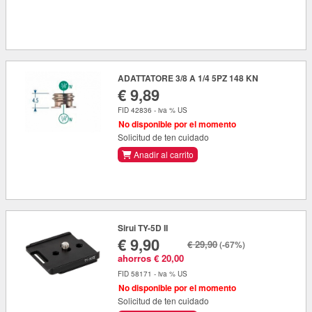
ADATTATORE 3/8 A 1/4 5PZ 148 KN
€ 9,89
FID 42836 - iva % US
No disponible por el momento
Solicitud de ten cuidado
Anadir al carrito
Sirui TY-5D II
€ 9,90
€ 29,90
(-67%)
ahorros € 20,00
FID 58171 - iva % US
No disponible por el momento
Solicitud de ten cuidado