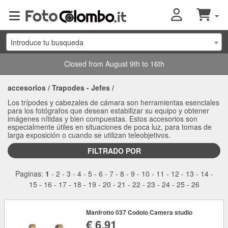
Introduce tu busqueda
Closed from August 9th to 16th
accesorios
/
Trapodes - Jefes
/
Los trípodes y cabezales de cámara son herramientas esenciales
para los fotógrafos que desean estabilizar su equipo y obtener
imágenes nítidas y bien compuestas. Estos accesorios son
especialmente útiles en situaciones de poca luz, para tomas de
larga exposición o cuando se utilizan teleobjetivos.
FILTRADO POR
Paginas:
1
-
2
-
3
-
4
-
5
-
6
-
7
-
8
-
9
-
10
-
11
-
12
-
13
-
14
-
15
-
16
-
17
-
18
-
19
-
20
-
21
-
22
-
23
-
24
-
25
-
26
Manfrotto 037 Codolo Camera studio
€ 6,91