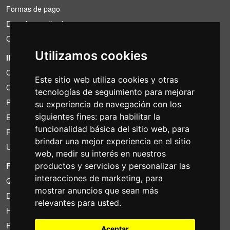
Formas de pago
Derecho a retirada
Condiciones de IVA
Utilizamos cookies
INFORMACIÓN
Condiciones de alquiler
Este sitio web utiliza cookies y otras
Cotizaciones
tecnologías de seguimiento para mejorar
Paquetes de ahorro
su experiencia de navegación con los
siguientes fines:
para habilitar la
Encontrado por menos?
funcionalidad básica del sitio web
,
para
Financiacion
brindar una mejor experiencia en el sitio
Uso
web
,
medir su interés en nuestros
productos y servicios y personalizar las
FOTOCOLOMBO.IT
interacciones de marketing
,
para
Quienes somos
mostrar anuncios que sean más
Donde estamos
relevantes para usted
.
Horario de la tienda
Resenas sobre Trovaprezzi
Aceptar