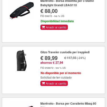
Manfrotto - Borsa imbottita per 3 Stativi
Babylight Grandi LBAG110
€ 88,00
FID 59672 - iva % US
Disponibilidad inmediata
Anadir al carrito
Gitzo Traveler custodia per treppiedi
€ 89,99
€ 117,93
(-24%)
ahorros € 27,94
FID 258872 - iva % US
No disponible por el momento
Solicitud de ten cuidado
Anadir al carrito
Manfrotto - Borsa per Cavalletto Mbag 80