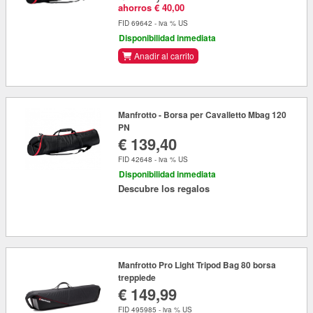
ahorros € 40,00
FID 69642 - iva % US
Disponibilidad inmediata
Anadir al carrito
Manfrotto - Borsa per Cavalletto Mbag 120
PN
€ 139,40
FID 42648 - iva % US
Disponibilidad inmediata
Descubre los regalos
Manfrotto Pro Light Tripod Bag 80 borsa
treppiede
€ 149,99
FID 495985 - iva % US