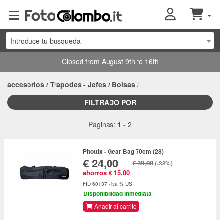
Introduce tu busqueda
Closed from August 9th to 16th
accesorios
/
Trapodes - Jefes
/
Bolsas
/
FILTRADO POR
Paginas:
1
-
2
Phottix - Gear Bag 70cm (28)
€ 24,00
€ 39,00
(-38%)
ahorros € 15,00
FID 60137 - iva % US
Disponibilidad inmediata
Anadir al carrito