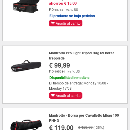
ahorros € 15,00
FID 68753 - iva % US
El producto se bajo peticion
Anadir al carrito
Manfrotto Pro Light Tripod Bag 69 borsa
treppiede
€ 99,99
FID 495984 - iva % US
Disponibilidad inmediata
El tiempo de entrega: Monday 10/08 -
Monday 17/08
Anadir al carrito
Manfrotto - Borsa per Cavalletto Mbag 100
PNHD
€ 119,00
€ 159,00
(-25%)