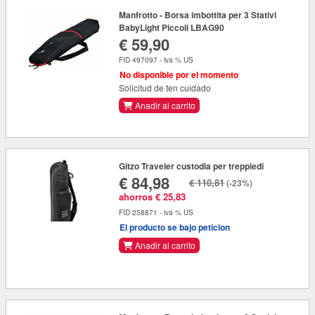
Manfrotto - Borsa imbottita per 3 Stativi
BabyLight Piccoli LBAG90
€ 59,90
FID 497097 - iva % US
No disponible por el momento
Solicitud de ten cuidado
Anadir al carrito
Gitzo Traveler custodia per treppiedi
€ 84,98
€ 110,81
(-23%)
ahorros € 25,83
FID 258871 - iva % US
El producto se bajo peticion
Anadir al carrito