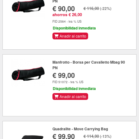
PN
€ 90,00
€ 116,00
(-22%)
ahorros € 26,00
FID 2564 - iva % US
Disponibilidad inmediata
Anadir al carrito
Manfrotto - Borsa per Cavalletto Mbag 90
PN
€ 99,00
FID 51072 - iva % US
Disponibilidad inmediata
Anadir al carrito
Quadralite - Move Carrying Bag
€ 99,90
€ 114,90
(-13%)