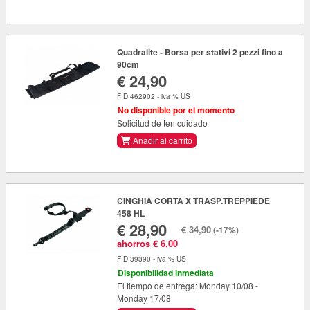
Quadralite - Borsa per stativi 2 pezzi fino a
90cm
€ 24,90
FID 462902 - iva % US
No disponible por el momento
Solicitud de ten cuidado
Anadir al carrito
CINGHIA CORTA X TRASP.TREPPIEDE
458 HL
€ 28,90
€ 34,90
(-17%)
ahorros € 6,00
FID 39390 - iva % US
Disponibilidad inmediata
El tiempo de entrega: Monday 10/08 -
Monday 17/08