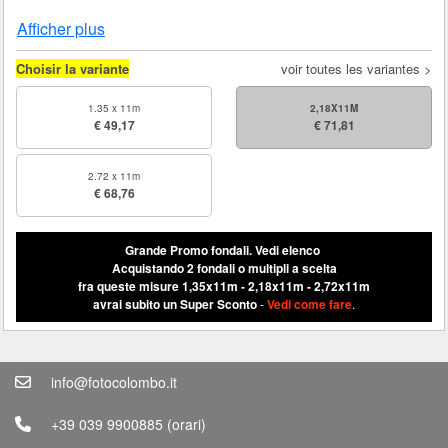
Afficher plus
Choisir la variante
voir toutes les variantes >
1.35 x 11m
2,18X11M
€ 49,17
€ 71,81
2.72 x 11m
€ 68,76
Grande Promo fondali.
Vedi elenco
Acquistando 2 fondali o multipli a scelta
fra queste misure 1,35x11m - 2,18x11m - 2,72x11m
avrai subito un Super Sconto
-
Vedi come fare
.
info@fotocolombo.it
+39 039 9900885
(orari)