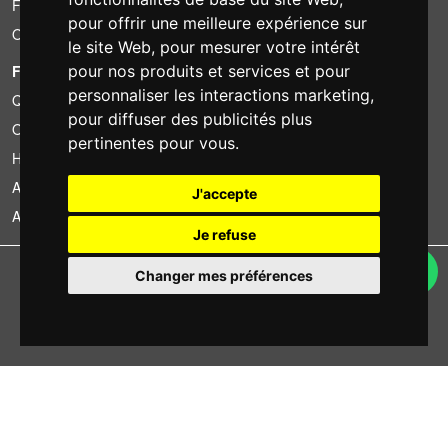
Financement
pour offrir une meilleure expérience sur
Occasion
le site Web
,
pour mesurer votre intérêt
pour nos produits et services et pour
FOTOCOLOMBO.IT
personnaliser les interactions marketing
,
Qui sommes-nous
pour diffuser des publicités plus
Où nous trouver
pertinentes pour vous
.
Horaires d'ouverture
Avis sur Trovaprezzi
J'accepte
Avis sur Google
Je refuse
Copyright © Fotocolombo Srl - Viale Verdi 95 - 23807 Merate (LC) - P. Iva
Changer mes préférences
03298370135 - SDI: M5UXCR1
Tous droits réservés. Les marques déposées et logos sont la propriété
exclusive de leur détenteurs respectifs.
Ecommerce software by ~madcommerce